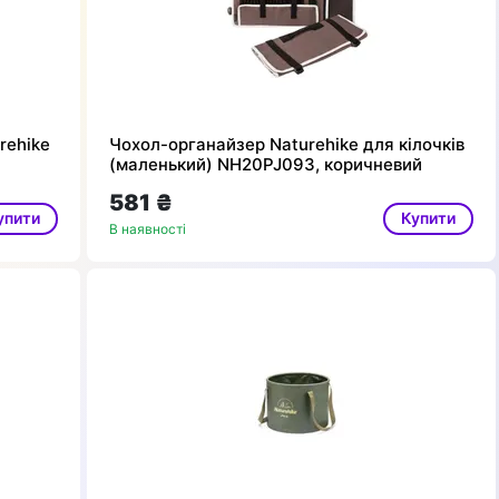
rehike
Чохол-органайзер Naturehike для кілочків
й
(маленький) NH20PJ093, коричневий
581 ₴
упити
Купити
В наявності