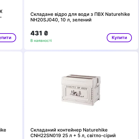
Х
Складане відро для води з ПВХ Naturehike
-
NH20SJ040, 10 л, зелений
431 ₴
упити
Купити
В наявності
ike
Складаний контейнер Naturehike
CNH22SN019 25 л + 5 л, світло-сірий