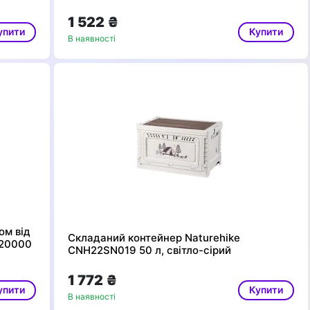
1 522 ₴
упити
Купити
В наявності
ом від
Складаний контейнер Naturehike
 20000
CNH22SN019 50 л, світло-сірий
1 772 ₴
упити
Купити
В наявності