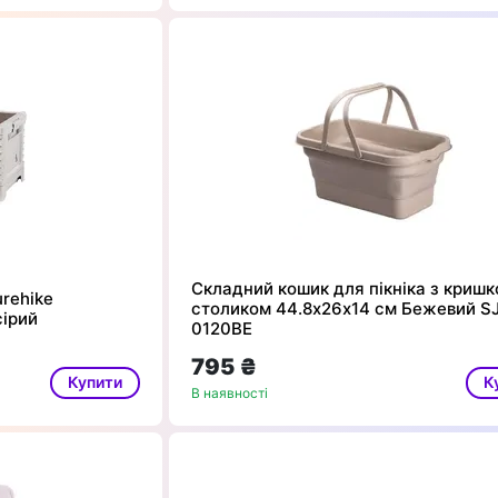
Складний кошик для пікніка з криш
rehike
столиком 44.8х26х14 см Бежевий S
сірий
0120BE
795 ₴
Купити
К
В наявності