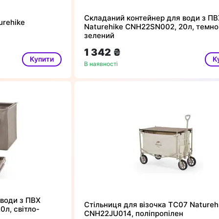
Складаний контейнер для води з ПВ
urehike
Naturehike CNH22SN002, 20л, темно
зелений
1 342 ₴
Купити
К
В наявності
води з ПВХ
Стільниця для візочка ТС07 Natureh
0л, світло-
CNH22JU014, поліпропілен