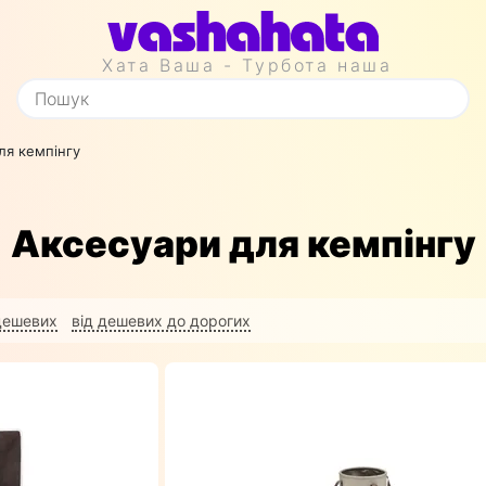
Хата Ваша - Турбота наша
ля кемпінгу
Аксесуари для кемпінгу
 дешевих
від дешевих до дорогих