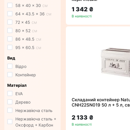
58 x 40 x 30
см
1 342 ₴
64 x 43.5 x 36
см
В наявності
72 x 45
см
80 x 52
см
86 x 48.5
см
95 x 60.5
см
Вид
Відро
Контейнер
Матеріал
EVA
Складаний контейнер Natu
Дерево
CNH22SN019 50 л + 5 л, св
Нержавіюча сталь
2 133 ₴
Нержавіюча сталь +
В наявності
Оксфорд + Карбон