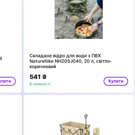
Складане відро для води з ПВХ
l
Naturehike NH20SJ040, 20 л, світло-
коричневий
541 ₴
упити
Купити
В наявності