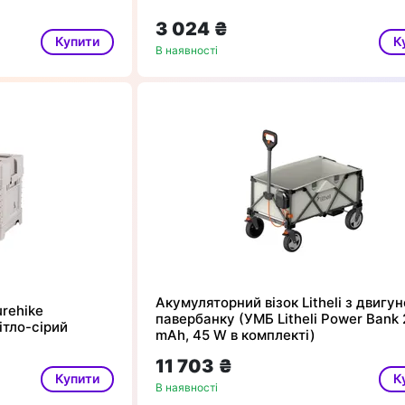
3 024 ₴
Купити
К
В наявності
Акумуляторний візок Litheli з двигун
rehike
павербанку (УМБ Litheli Power Bank
ітло-сірий
mAh, 45 W в комплекті)
11 703 ₴
Купити
К
В наявності