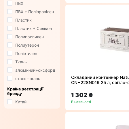
ПВХ
ПВХ + Поліпропілен
Пластик
Пластик + Силікон
Полипропилен
Полиутерон
Поліетилен
Ткань
алюминий+оксфорд
Складаний контейнер Natu
сталь+ткань
CNH22SN019 25 л, світло-
Країна реєстрації
бренду
1 302 ₴
Китай
В наявності