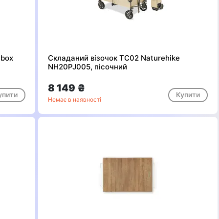
 box
Складаний візочок ТС02 Naturehike
NH20PJ005, пісочний
8 149 ₴
упити
Купити
Немає в наявності