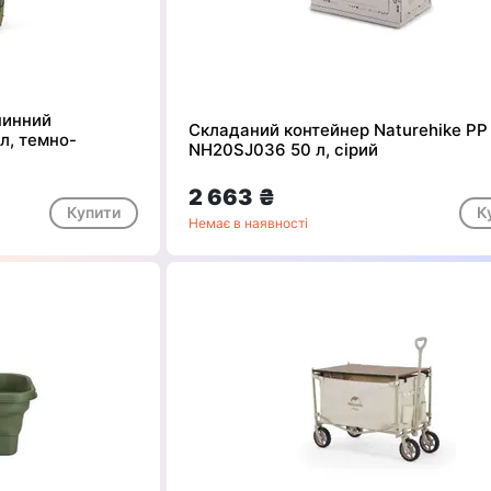
нинний
Складаний контейнер Naturehike PP
л, темно-
NH20SJ036 50 л, сірий
2 663 ₴
Купити
К
Немає в наявності