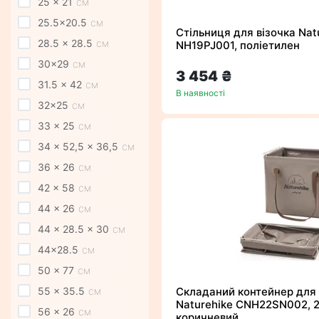
25 x 21
см
25.5x20.5
см
Стільниця для візочка Nat
28.5 x 28.5
см
NH19PJ001, поліетилен
30x29
см
3 454 ₴
31.5 x 42
см
В наявності
32x25
см
33 x 25
см
34 x 52,5 x 36,5
см
36 x 26
см
42 x 58
см
44 x 26
см
44 x 28.5 x 30
см
44x28.5
см
50 x 77
см
55 x 35.5
см
Складаний контейнер для 
Naturehike CNH22SN002, 2
56 x 26
см
коричневий