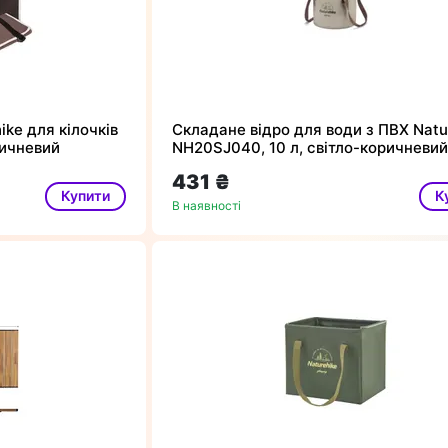
ke для кілочків
Складане відро для води з ПВХ Natu
ричневий
NH20SJ040, 10 л, світло-коричневи
431 ₴
Купити
К
В наявності