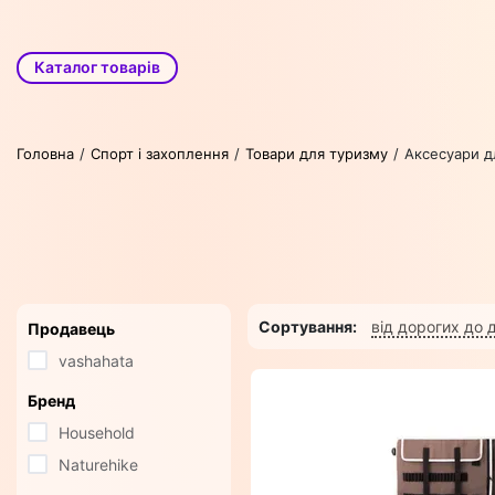
Каталог товарів
Головна
Спорт і захоплення
Товари для туризму
Аксесуари д
Сортування:
від дорогих до
Продавець
vashahata
Бренд
Household
Naturehike