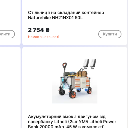
Стільниця на складаний контейнер
Naturehike NH21NX01 50L
2 754 ₴
упити
Купити
Немає в наявності
Акумуляторний візок з двигуном від
павербанку Litheli (2шт УМБ Litheli Power
Bank 20000 mAh, 45 W в комплекті)