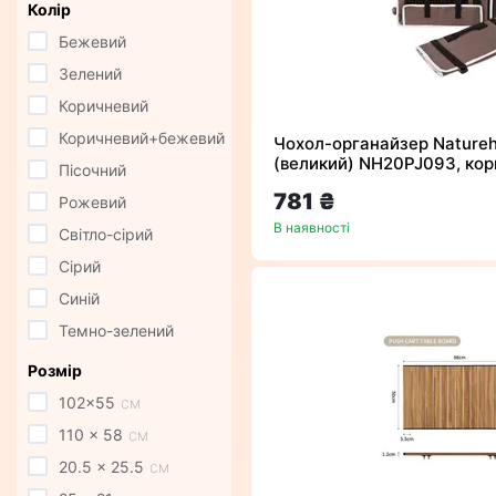
Колір
Бежевий
Зелений
Коричневий
Коричневий+бежевий
Чохол-органайзер Naturehi
(великий) NH20PJ093, ко
Пісочний
781 ₴
Рожевий
В наявності
Світло-сірий
Сірий
Синій
Темно-зелений
Розмір
102x55
см
110 x 58
см
20.5 x 25.5
см