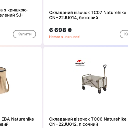
ка з кришкою-
Складаний візочок ТС07 Naturehike
елений SJ-
CNH22JU014, бежевий
6 698 ₴
Купити
К
Немає в наявності
 ЕВА Naturehike
Складаний візочок ТС06 Naturehike
евий
CNH22JU012, пісочний