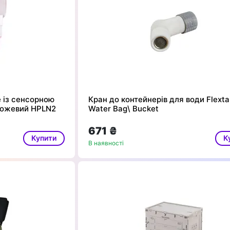
е із сенсорною
Кран до контейнерів для води Flextai
 Рожевий HPLN2
Water Bag\ Bucket
671 ₴
Купити
К
В наявності