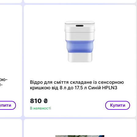
кою-
Відро для сміття складане із сенсорною
J-
кришкою від 8 л до 17.5 л Синій HPLN3
810 ₴
упити
Купити
В наявності