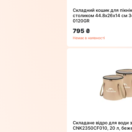
Складний кошик для пікні
столиком 44.8х26х14 см З
0120GR
795 ₴
Немає в наявності
Складане відро для води з
CNK2350CF010, 20 л, беж