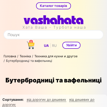
Каталог товарів
Хата Ваша - Турбота наша
0
|
Увійти
UA
RU
Головна
Техніка
Техника для кухни и другое
Бутербродниці та вафельниці
Бутербродниці та вафельниці
Сортування:
від дорогих до дешевих
від дешевих до
дорогих