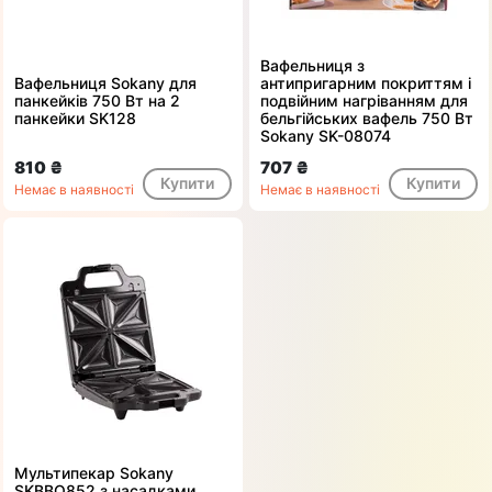
Вафельниця з
Вафельниця Sokany для
антипригарним покриттям і
панкейків 750 Вт на 2
подвійним нагріванням для
панкейки SK128
бельгійських вафель 750 Вт
Sokany SK-08074
810 ₴
707 ₴
Купити
Купити
Немає в наявності
Немає в наявності
Мультипекар Sokany
SKBBQ852 з насадками