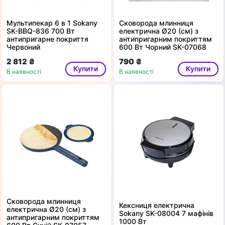
Мультипекар 6 в 1 Sokany
Сковорода млинниця
SK-BBQ-836 700 Вт
електрична Ø20 (см) з
антипригарне покриття
антипригарним покриттям
Червоний
600 Вт Чорний SK-07068
2 812 ₴
790 ₴
Купити
Купити
В наявності
В наявності
Сковорода млинниця
Кексниця електрична
електрична Ø20 (см) з
Sokany SK-08004 7 мафінів
антипригарним покриттям
1000 Вт