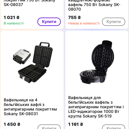
SK-08037
вафель 750 Вт Sokany SK-
08070
1 021 ₴
755 ₴
Купити
Купити
В наявності
Немає в наявності
Вафельниця для
Вафельниця на 4
бельгійських вафель з
бельгійських вафлі з
антипригарним покриттям і
антипригарним покриттям
LED-індикатором 1000 Вт
Sokany SK-08031
кругла Sokany SK-519
1 450 ₴
1 161 ₴
Купити
Купити