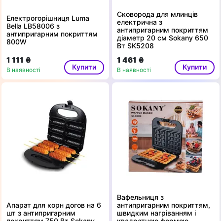
Сковорода для млинців
Електрогорішниця Luma
електрична з
Bella LB58006 з
антипригарним покриттям
антипригарним покриттям
діаметр 20 см Sokany 650
800W
Вт SK5208
1 111 ₴
1 461 ₴
Купити
Купити
В наявності
В наявності
Вафельниця з
Апарат для корн догов на 6
антипригарним покриттям,
шт з антипригарним
швидким нагріванням і
покриттям 750 Вт Sokany
квадратною формою