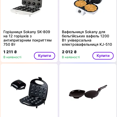
Горішниця Sokany SK-809
Вафельниця Sokany для
на 12 горішків з
бельгійських вафель 1200
антипригарним покриттям
Вт універсальна
750 Вт
електровафельниця KJ-510
1 211 ₴
2 012 ₴
Купити
Купити
В наявності
В наявності