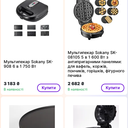
Мультипекар Sokany SK-
08105 5 в 1 600 Вт з
Мультипекар Sokany SK-
антипригарними панелями:
908 6 в 1 750 Вт
для вафель, коржів,
пончиків, горішків, фігурного
печива
3 183 ₴
2 682 ₴
Купити
Купити
В наявності
В наявності