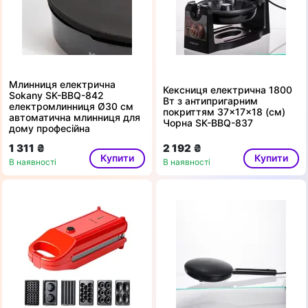
Млинниця електрична
Кексниця електрична 1800
Sokany SK-BBQ-842
Вт з антипригарним
електромлинниця Ø30 см
покриттям 37×17×18 (см)
автоматична млинниця для
Чорна SK-BBQ-837
дому професійна
1 311 ₴
2 192 ₴
Купити
Купити
В наявності
В наявності