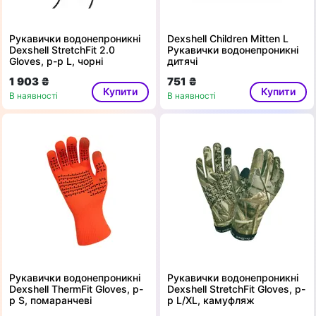
Рукавички водонепроникні
Dexshell Children Mitten L
Dexshell StretchFit 2.0
Рукавички водонепроникні
Gloves, р-р L, чорні
дитячі
1 903 ₴
751 ₴
Купити
Купити
В наявності
В наявності
Рукавички водонепроникні
Рукавички водонепроникні
Dexshell ThermFit Gloves, p-
Dexshell StretchFit Gloves, р-
p S, помаранчеві
р L/XL, камуфляж