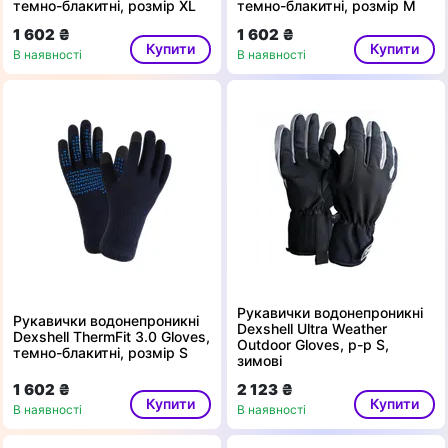
темно-блакитні, розмір XL
темно-блакитні, розмір M
1 602 ₴
1 602 ₴
Купити
Купити
В наявності
В наявності
Рукавички водонепроникні
Рукавички водонепроникні
Dexshell Ultra Weather
Dexshell ThermFit 3.0 Gloves,
Outdoor Gloves, p-p S,
темно-блакитні, розмір S
зимові
1 602 ₴
2 123 ₴
Купити
Купити
В наявності
В наявності