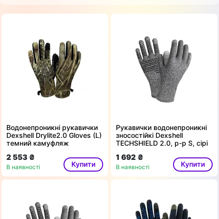
Водонепроникні рукавички
Рукавички водонепроникні
Dexshell Drylite2.0 Gloves (L)
зносостійкі Dexshell
темний камуфляж
TECHSHIELD 2.0, p-p S, сірі
2 553 ₴
1 692 ₴
Купити
Купити
В наявності
В наявності