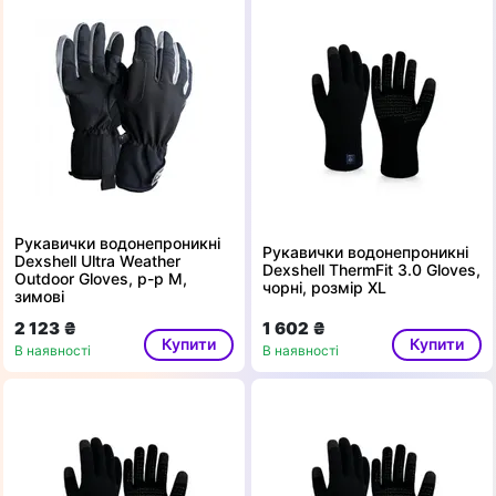
Рукавички водонепроникні
Рукавички водонепроникні
Dexshell Ultra Weather
Dexshell ThermFit 3.0 Gloves,
Outdoor Gloves, p-p М,
чорні, розмір XL
зимові
2 123 ₴
1 602 ₴
Купити
Купити
В наявності
В наявності