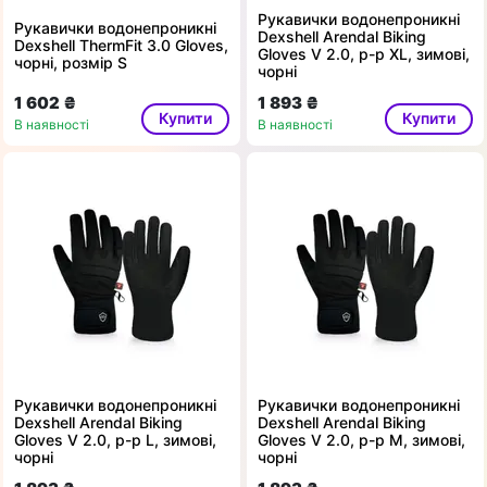
Рукавички водонепроникні
Рукавички водонепроникні
Dexshell Arendal Biking
Dexshell ThermFit 3.0 Gloves,
Gloves V 2.0, p-p XL, зимові,
чорні, розмір S
чорні
1 602 ₴
1 893 ₴
Купити
Купити
В наявності
В наявності
Рукавички водонепроникні
Рукавички водонепроникні
Dexshell Arendal Biking
Dexshell Arendal Biking
Gloves V 2.0, p-p L, зимові,
Gloves V 2.0, p-p M, зимові,
чорні
чорні