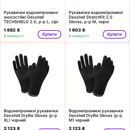
Рукавички водонепроникні
Рукавички водонепроникні
зносостійкі Dexshell
Dexshell StretchFit 2.0
TECHSHIELD 2.0, p-p L, сірі
Gloves, р-р M, чорні
1 692 ₴
1 903 ₴
Купити
Купити
В наявності
В наявності
Водонепроникні рукавички
Водонепроникні рукавички
Dexshell Drylite Gloves (р-р
Dexshell Drylite Gloves (р-р
XL) чорний
M) чорний
2 123 ₴
2 123 ₴