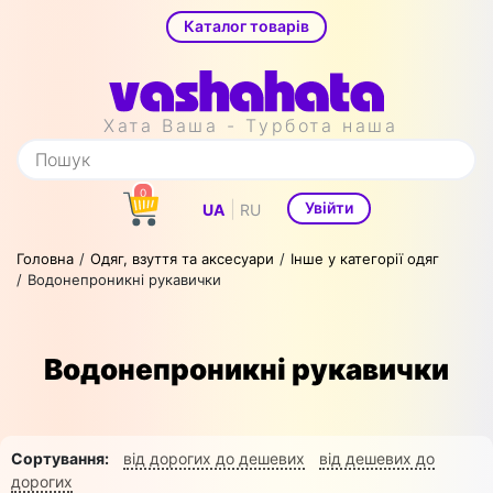
Каталог товарів
Хата Ваша - Турбота наша
0
|
Увійти
UA
RU
Головна
Одяг, взуття та аксесуари
Інше у категорії одяг
Водонепроникні рукавички
Водонепроникні рукавички
Сортування:
від дорогих до дешевих
від дешевих до
дорогих