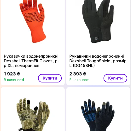
Рукавички водонепроникні
Рукавички водонепроникні
Dexshell ThermFit Gloves, p-
Dexshell ToughShield, розмір
p XL, помаранчеві
L (DG458NL)
1 923 ₴
2 393 ₴
Купити
Купити
В наявності
В наявності