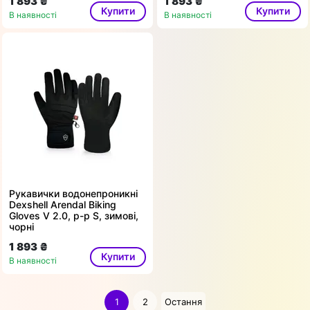
1 893 ₴
1 893 ₴
Купити
Купити
В наявності
В наявності
Рукавички водонепроникні
Dexshell Arendal Biking
Gloves V 2.0, p-p S, зимові,
чорні
1 893 ₴
Купити
В наявності
1
2
Остання