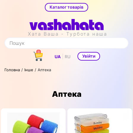
Каталог товарів
Хата Ваша - Турбота наша
0
|
Увійти
UA
RU
Головна
Інше
Аптека
Аптека