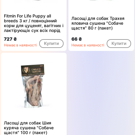
Fitmin For Life Puppy all
Ласощі для собак Трахея
breeds 3 кг / повноцінний
яловича сушена "Собаче
корм для цуценят, вагітних і
щастя" 80 г (пакет)
лактірующіх сук всіх порід
727 ₴
66 ₴
Купити
Купити
Немає в наявності
Немає в наявності
Ласощі для собак Шия
куряча сушена "Собаче
щастя" 100 г (пакет)