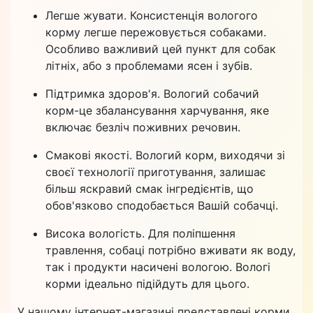
Легше жувати. Консистенція вологого
корму легше пережовується собаками.
Особливо важливий цей пункт для собак
літніх, або з проблемами ясен і зубів.
Підтримка здоров'я. Вологий собачий
корм-це збалансування харчування, яке
включає безліч поживних речовин.
Смакові якості. Вологий корм, виходячи зі
своєї технології приготування, залишає
більш яскравий смак інгредієнтів, що
обов'язково сподобається Вашій собачці.
Висока вологість. Для поліпшення
травлення, собаці потрібно вживати як воду,
так і продукти насичені вологою. Вологі
корми ідеально підійдуть для цього.
У нашому інтернет-магазині представлені корми