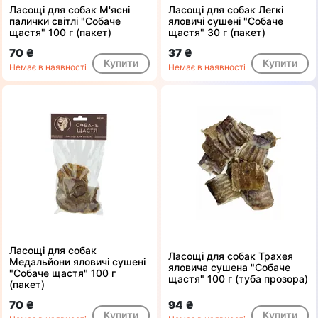
Ласощі для собак М'ясні
Ласощі для собак Легкі
палички світлі "Собаче
яловичі сушені "Собаче
щастя" 100 г (пакет)
щастя" 30 г (пакет)
70 ₴
37 ₴
Купити
Купити
Немає в наявності
Немає в наявності
Ласощі для собак
Ласощі для собак Трахея
Медальйони яловичі сушені
яловича сушена "Собаче
"Собаче щастя" 100 г
щастя" 100 г (туба прозора)
(пакет)
70 ₴
94 ₴
Купити
Купити