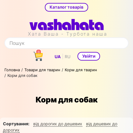
Каталог товарів
Хата Ваша - Турбота наша
0
|
Увійти
UA
RU
Головна
Товари для тварин
Корм для тварин
Корм для собак
Корм для собак
Сортування:
від дорогих до дешевих
від дешевих до
дорогих