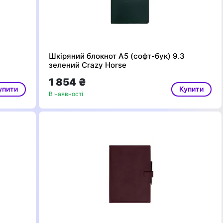
Шкіряний блокнот А5 (софт-бук) 9.3
зелений Crazy Horse
1 854 ₴
упити
Купити
В наявності