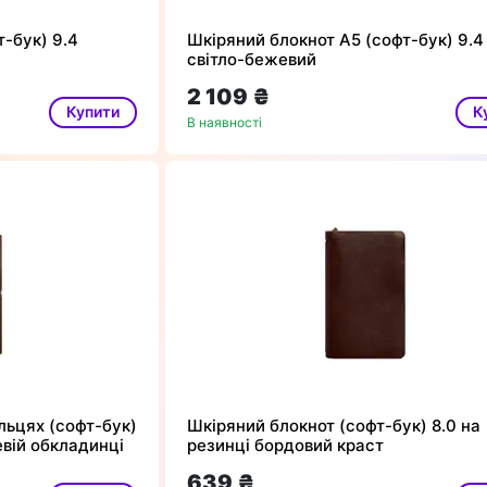
-бук) 9.4
Шкіряний блокнот А5 (софт-бук) 9.4
світло-бежевий
2 109 ₴
Купити
К
В наявності
льцях (софт-бук)
Шкіряний блокнот (софт-бук) 8.0 на
евій обкладинці
резинці бордовий краст
639 ₴