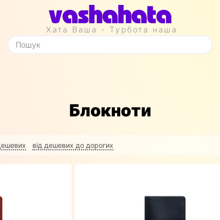
Хата Ваша - Турбота наша
Блокноти
 дешевих
від дешевих до дорогих