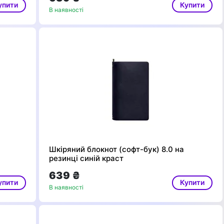
упити
Купити
В наявності
Шкіряний блокнот (софт-бук) 8.0 на
резинці синій краст
639 ₴
упити
Купити
В наявності