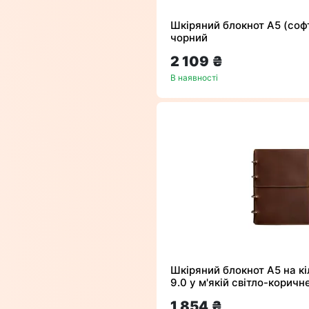
Шкіряний блокнот А5 (софт
чорний
2 109 ₴
В наявності
Шкіряний блокнот А5 на кі
9.0 у м'якій світло-коричн
1 854 ₴