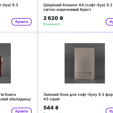
-бук) 9.3
Шкіряний блокнот А4 (софт-бук) 9.2
світло-коричневий Краст
2 620 ₴
Купити
К
В наявності
ів Книга
Змінний блок для софт-буку 9.3 фо
довій обкладинці
А5 сірий
544 ₴
Купити
К