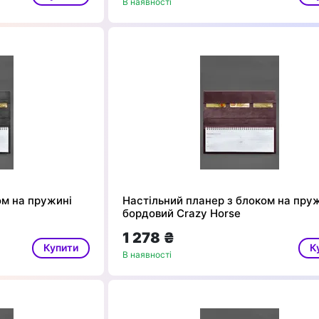
В наявності
ом на пружині
Настільний планер з блоком на пру
бордовий Crazy Horse
1 278 ₴
Купити
К
В наявності