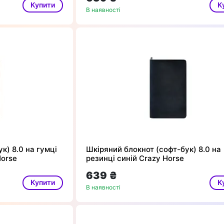
Купити
К
В наявності
к) 8.0 на гумці
Шкіряний блокнот (софт-бук) 8.0 на
Horse
резинці синій Crazy Horse
639 ₴
Купити
К
В наявності