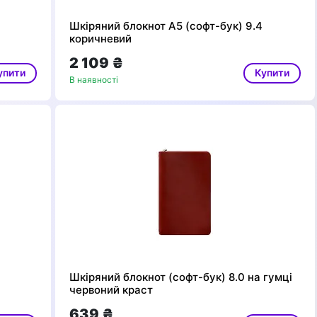
Шкіряний блокнот А5 (софт-бук) 9.4
коричневий
2 109 ₴
упити
Купити
В наявності
Шкіряний блокнот (софт-бук) 8.0 на гумці
червоний краст
639 ₴