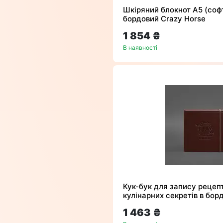
Шкіряний блокнот А5 (софт
бордовий Crazy Horse
1 854 ₴
В наявності
Кук-бук для запису рецепт
кулінарних секретів в бор
1 463 ₴