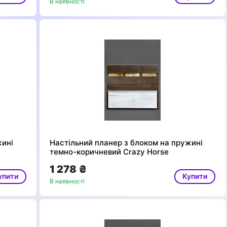
В наявності
жині
Настільний планер з блоком на пружині
темно-коричневий Crazy Horse
1 278 ₴
упити
Купити
В наявності