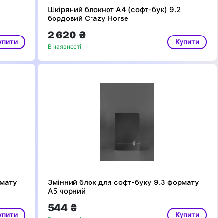
Шкіряний блокнот А4 (софт-бук) 9.2
бордовий Crazy Horse
2 620 ₴
упити
Купити
В наявності
рмату
Змінний блок для софт-буку 9.3 формату
А5 чорний
544 ₴
упити
Купити