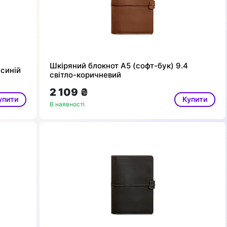
Шкіряний блокнот А5 (софт-бук) 9.4
 синій
світло-коричневий
2 109 ₴
упити
Купити
В наявності