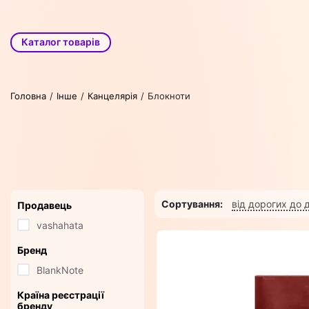
Каталог товарів
Головна
Інше
Канцелярія
Блокноти
Сортування:
від дорогих до
Продавець
vashahata
Бренд
BlankNote
Країна реєстрації
бренду