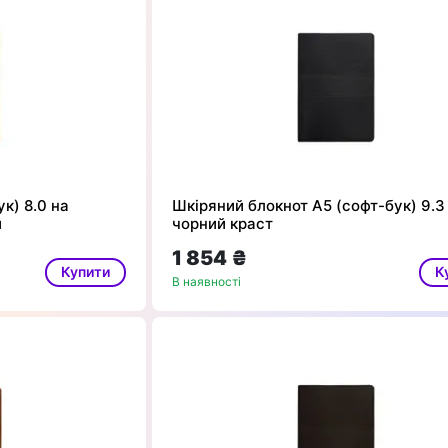
к) 8.0 на
Шкіряний блокнот А5 (софт-бук) 9.3
й
чорний краст
1 854 ₴
Купити
К
В наявності