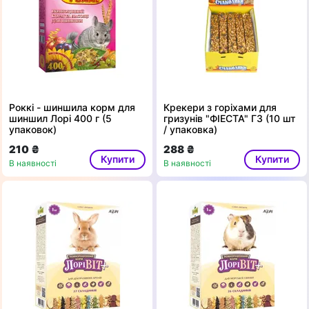
Роккі - шиншила корм для
Крекери з горіхами для
шиншил Лорі 400 г (5
гризунів "ФІЕСТА" Г3 (10 шт
упаковок)
/ упаковка)
210 ₴
288 ₴
Купити
Купити
В наявності
В наявності