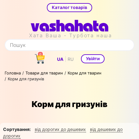
Каталог товарів
Хата Ваша - Турбота наша
0
|
Увійти
UA
RU
Головна
Товари для тварин
Корм для тварин
Корм для гризунів
Корм для гризунів
Сортування:
від дорогих до дешевих
від дешевих до
дорогих