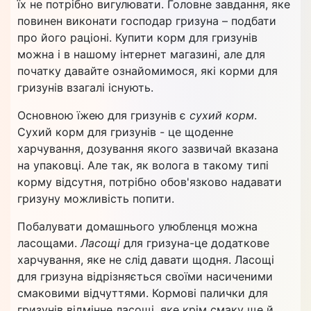
їх не потрібно вигулювати. Головне завдання, яке
повинен виконати господар гризуна – подбати
про його раціоні. Купити корм для гризунів
можна і в нашому інтернет магазині, але для
початку давайте ознайомимося, які корми для
гризунів взагалі існують.
Основною їжею для гризунів є
сухий корм
.
Сухий корм для гризунів - це щоденне
харчування, дозування якого зазвичай вказана
на упаковці. Але так, як волога в такому типі
корму відсутня, потрібно обов'язково надавати
гризуну можливість попити.
Побалувати домашнього улюбленця можна
ласощами.
Ласощі
для гризуна-це додаткове
харчування, яке не слід давати щодня. Ласощі
для гризуна відрізняється своїми насиченими
смаковими відчуттями. Кормові палички для
гризунів відмінне ласощі, яке крім смаку ще й