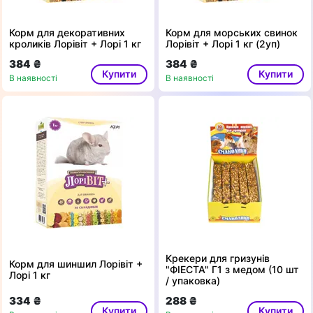
Корм для декоративних
Корм для морських свинок
кроликів Лорівіт + Лорі 1 кг
Лорівіт + Лорі 1 кг (2уп)
384 ₴
384 ₴
Купити
Купити
В наявності
В наявності
Крекери для гризунів
Корм для шиншил Лорівіт +
"ФІЕСТА" Г1 з медом (10 шт
Лорі 1 кг
/ упаковка)
334 ₴
288 ₴
Купити
Купити