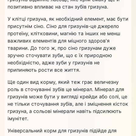
позитивно впливає на стан зубів гризуна.
У клітці гризуна, як необхідний елемент, має бути
присутнім сіно
.
Сіно
для гризунів-це джерело
протеїну, клітковини, магнію та інших не менш
важливих елементів для міцного здоров'я
тварини. До того ж, про сіно гризунам дуже
зручно сточувати зуби, що є їх природною
необхідністю, адже зуби у гризунів не
припиняють рости все життя.
Ще один вид корму, який теж грає величезну
роль в сточуванні зубів це мінерал. Мінерал для
гризунів може бути у вигляді крейди або солі, це
не тільки сточування зубів, але і зміцнення кісток
гризуна, а сольові мінерали навіть підсилюють
імунітет.
Універсальний корм для гризунів підійде для