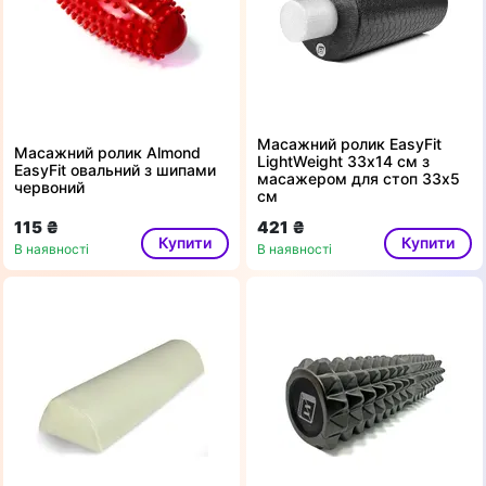
Масажний ролик EasyFit
Масажний ролик Almond
LightWeight 33х14 см з
EasyFit овальний з шипами
масажером для стоп 33х5
червоний
см
115 ₴
421 ₴
Купити
Купити
В наявності
В наявності