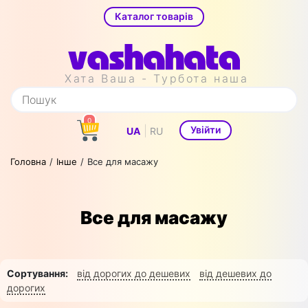
Каталог товарів
Хата Ваша - Турбота наша
0
|
Увійти
UA
RU
Головна
Інше
Все для масажу
Все для масажу
Сортування:
від дорогих до дешевих
від дешевих до
дорогих