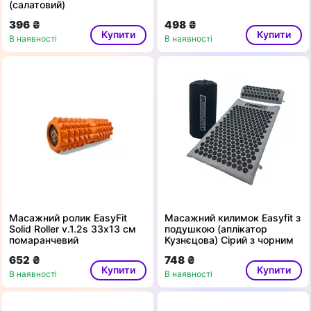
(салатовий)
396 ₴
498 ₴
Купити
Купити
В наявності
В наявності
Масажний ролик EasyFit
Масажний килимок Easyfit з
Solid Roller v.1.2s 33х13 см
подушкою (аплікатор
помаранчевий
Кузнєцова) Сірий з чорним
652 ₴
748 ₴
Купити
Купити
В наявності
В наявності