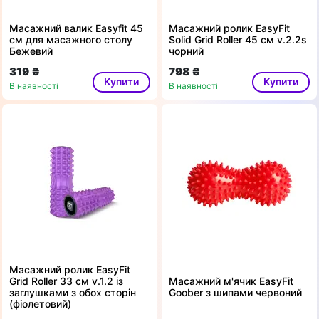
Масажний валик Easyfit 45
Масажний ролик EasyFit
см для масажного столу
Solid Grid Roller 45 см v.2.2s
Бежевий
чорний
319 ₴
798 ₴
Купити
Купити
В наявності
В наявності
Масажний ролик EasyFit
Grid Roller 33 см v.1.2 із
Масажний м'ячик EasyFit
заглушками з обох сторін
Goober з шипами червоний
(фіолетовий)