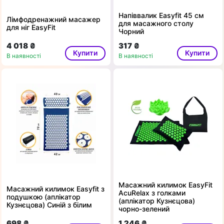
Напіввалик Easyfit 45 см
Лімфодренажний масажер
для масажного столу
для ніг EasyFit
Чорний
4 018 ₴
317 ₴
Купити
Купити
В наявності
В наявності
Масажний килимок EasyFit
Масажний килимок Easyfit з
AcuRelax з голками
подушкою (аплікатор
(аплікатор Кузнєцова)
Кузнєцова) Синій з білим
чорно-зелений
698 ₴
1 246 ₴