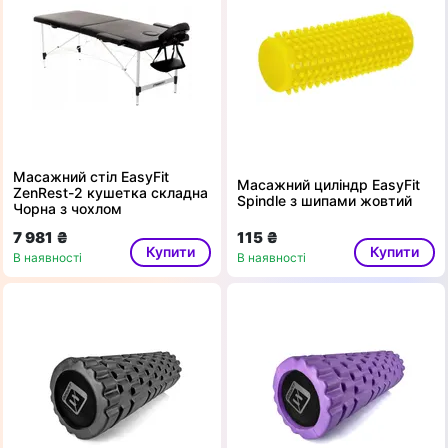
Масажний стіл EasyFit
Масажний циліндр EasyFit
ZenRest-2 кушетка складна
Spindle з шипами жовтий
Чорна з чохлом
7 981 ₴
115 ₴
Купити
Купити
В наявності
В наявності