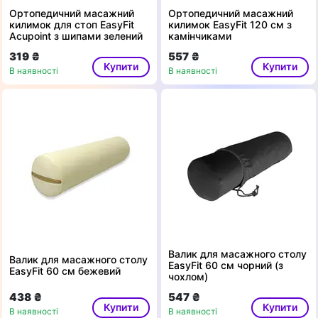
Ортопедичний масажний
Ортопедичний масажний
килимок для стоп EasyFit
килимок EasyFit 120 см з
Acupoint з шипами зелений
камінчиками
319 ₴
557 ₴
Купити
Купити
В наявності
В наявності
Валик для масажного столу
Валик для масажного столу
EasyFit 60 см чорний (з
EasyFit 60 см бежевий
чохлом)
438 ₴
547 ₴
Купити
Купити
В наявності
В наявності