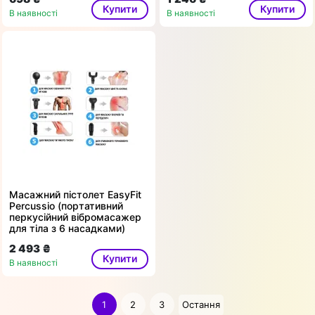
Купити
Купити
В наявності
В наявності
Масажний пістолет EasyFit
Percussio (портативний
перкусійний вібромасажер
для тіла з 6 насадками)
2 493 ₴
Купити
В наявності
1
2
3
Остання