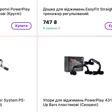
ротні PowerPlay
Дошка для віджимань EasyFit Straig
ові (Круглі)
тренажер регульований
747 ₴
Купити
К
В наявності
er System PS-
Упори для віджимань PowerPlay 431
і)
Up Bars пластикові (Скошені)