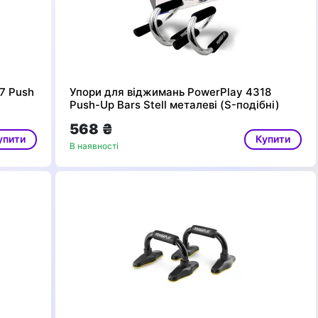
7 Push
Упори для віджимань PowerPlay 4318
Push-Up Bars Stell металеві (S-подібні)
568 ₴
упити
Купити
В наявності