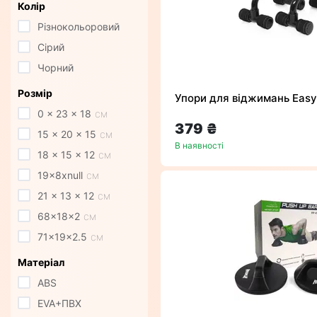
Колір
Різнокольоровий
Сірий
Чорний
Розмір
Упори для віджимань Easy
0 x 23 x 18
см
379 ₴
15 x 20 x 15
см
В наявності
18 x 15 x 12
см
19x8xnull
см
21 x 13 x 12
см
68x18x2
см
71x19x2.5
см
Матеріал
ABS
EVA+ПВХ