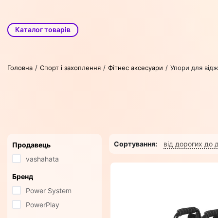
Каталог товарів
Головна
Спорт і захоплення
Фітнес аксесуари
Упори для від
Сортування:
від дорогих до
Продавець
vashahata
Бренд
Power System
PowerPlay