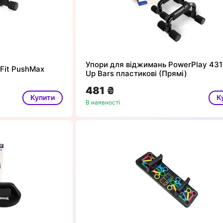
Упори для віджимань PowerPlay 431
Fit PushMax
Up Bars пластикові (Прямі)
481 ₴
Купити
К
В наявності