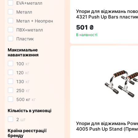
EVA+металл
Упори для віджимань пово
Металл
4321 Push Up Bars пластик
Метал + Неопрен
501 ₴
ПВХ+металл
В наявності
Пластик
Максимальне
навантаження
100
кг
120
кг
130
кг
250
кг
500 кг
кг
Кількість в упаковці
2
шт
Упори для віджимань Pow
4005 Push Up Stand (Прям
Країна реєстрації
бренду