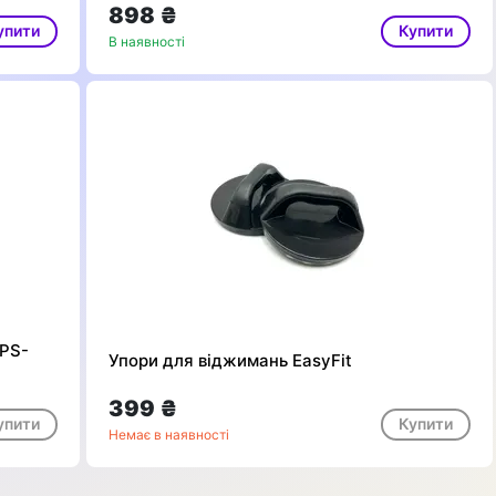
898 ₴
упити
Купити
В наявності
 PS-
Упори для віджимань EasyFit
399 ₴
упити
Купити
Немає в наявності