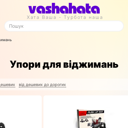
Хата Ваша - Турбота наша
жимань
Упори для віджимань
 дешевих
від дешевих до дорогих