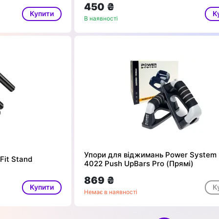
450 ₴
Купити
К
В наявності
Упори для віджимань Power System
Fit Stand
4022 Push UpBars Pro (Прямі)
869 ₴
Купити
К
Немає в наявності