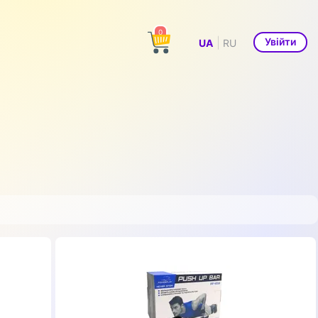
0
|
Увійти
UA
RU