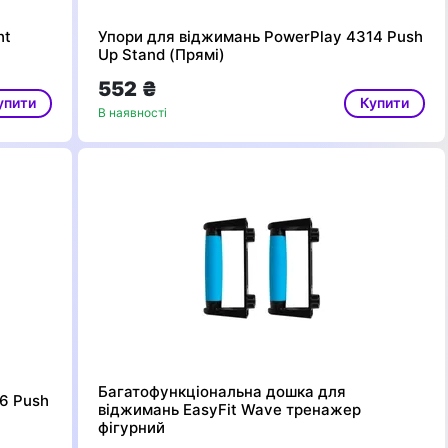
ht
Упори для віджимань PowerPlay 4314 Push
Up Stand (Прямі)
552 ₴
упити
Купити
В наявності
Багатофункціональна дошка для
6 Push
віджимань EasyFit Wave тренажер
фігурний