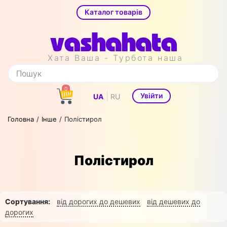
Каталог товарів
Хата Ваша - Турбота наша
0
|
Увійти
UA
RU
Головна
Інше
Полістирол
Полістирол
Сортування:
від дорогих до дешевих
від дешевих до
дорогих