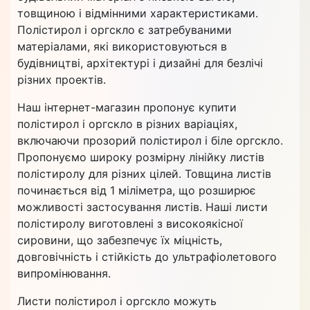
товщиною і відмінними характеристиками.
Полістирол і оргскло є затребуваними
матеріалами, які використовуються в
будівництві, архітектурі і дизайні для безлічі
різних проектів.
Наш інтернет-магазин пропонує купити
полістирол і оргскло в різних варіаціях,
включаючи прозорий полістирол і біле оргскло.
Пропонуємо широку розмірну лінійку листів
полістиролу для різних цілей. Товщина листів
починається від 1 міліметра, що розширює
можливості застосування листів. Наші листи
полістиролу виготовлені з високоякісної
сировини, що забезпечує їх міцність,
довговічність і стійкість до ультрафіолетового
випромінювання.
Листи полістирол і оргскло можуть