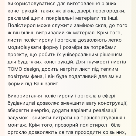
використовуватися для виготовлення різних
конструкцій, таких як вікна, двері, перегородки,
рекламні щити, покрівельні матеріали та інші.
Полістирол може служити заміною скла, до того
ж він більш витривалий як матеріал. Крім того,
листи полістиролу і оргскла дозволяють легко
модифікувати форму і розміри за потребами
проекту, що робить їх універсальним рішенням
для будь-яких конструкцій. Для гнучкості листів
ТОМО design, досить нагріти лист під теплим
повітрям фена, і він буде податливий для зміни
форми під Ваш запит.
Використання полістиролу і оргскла в сфері
будівництві дозволяє зменшити вагу конструкції,
зберегти енергію, додати варіанти реалізації
задумок і знизити витрати на транспортування і
монтаж. Крім того, прозорий полістирол і біле
оргскло дозволяють світла проходити крізь них,