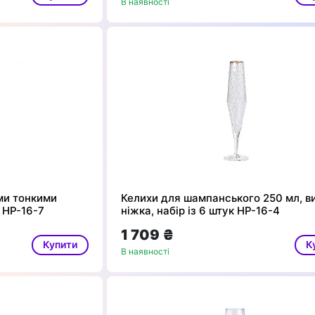
В наявності
ими тонкими
Келихи для шампанського 250 мл, в
 HP-16-7
ніжка, набір із 6 штук HP-16-4
1 709 ₴
Купити
К
В наявності