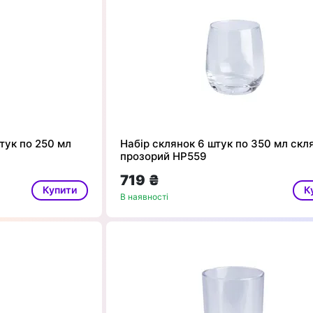
тук по 250 мл
Набір склянок 6 штук по 350 мл скл
прозорий HP559
719 ₴
Купити
К
В наявності