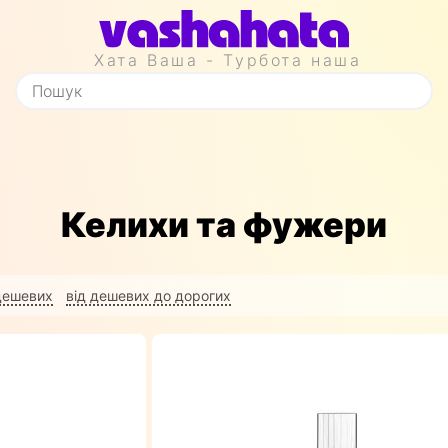
Хата Ваша - Турбота наша
Келихи та фужери
 дешевих
від дешевих до дорогих