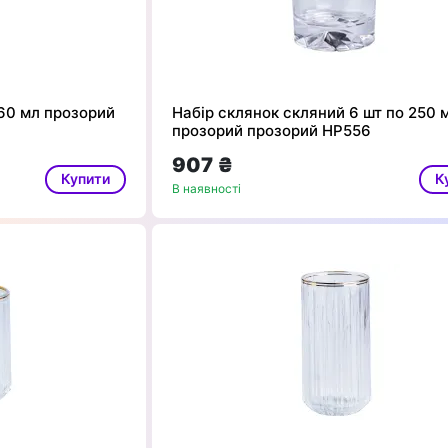
360 мл прозорий
Набір склянок скляний 6 шт по 250 
прозорий прозорий HP556
907 ₴
Купити
К
В наявності