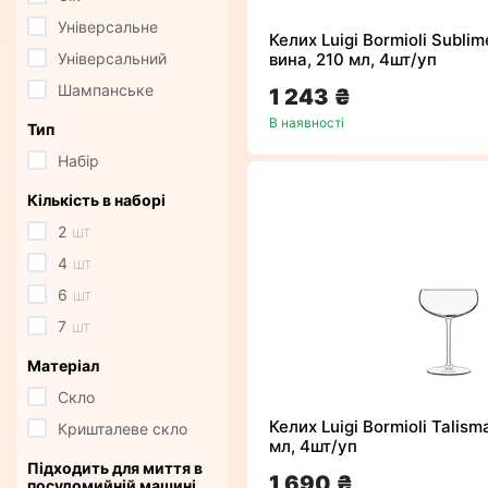
Універсальне
Келих Luigi Bormioli Sublim
Універсальний
вина, 210 мл, 4шт/уп
Шампанське
1 243 ₴
В наявності
Тип
Набір
Кількість в наборі
2
шт
4
шт
6
шт
7
шт
Матеріал
Скло
Келих Luigi Bormioli Talis
Кришталеве скло
мл, 4шт/уп
Підходить для миття в
1 690 ₴
посудомийній машині