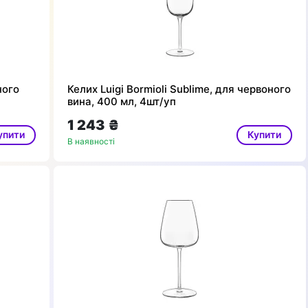
ного
Келих Luigi Bormioli Sublime, для червоного
вина, 400 мл, 4шт/уп
1 243 ₴
упити
Купити
В наявності