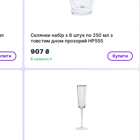
мл
Склянки набір з 6 штук по 250 мл з
товстим дном прозорий HP555
907 ₴
упити
Купити
В наявності