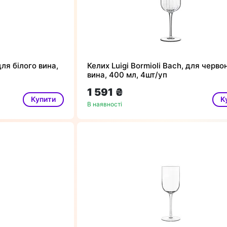
для білого вина,
Келих Luigi Bormioli Bach, для черво
вина, 400 мл, 4шт/уп
1 591 ₴
Купити
К
В наявності