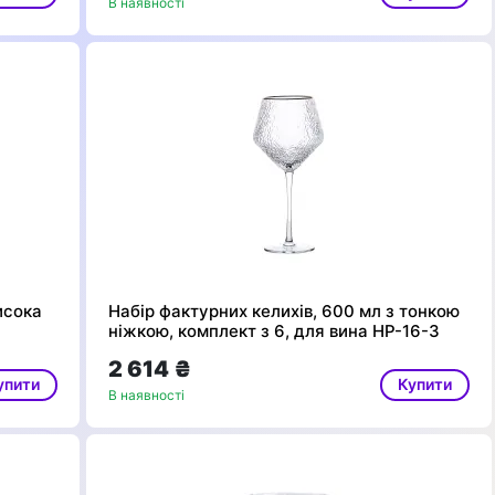
В наявності
исока
Набір фактурних келихів, 600 мл з тонкою
ніжкою, комплект з 6, для вина HP-16-3
2 614 ₴
упити
Купити
В наявності