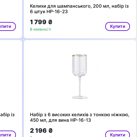
Келихи для шампанського, 200 мл, набір із
6 штук HP-16-23
1 799 ₴
упити
Купити
В наявності
абір із
Набір з 6 високих келихів з тонкою ніжкою,
450 мл, для вина HP-16-13
2 196 ₴
упити
Купити