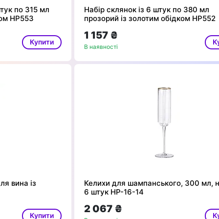
тук по 315 мл
Набір склянок із 6 штук по 380 мл
ком HP553
прозорий із золотим обідком HP552
1 157 ₴
Купити
К
В наявності
ля вина із
Келихи для шампанського, 300 мл, н
6 штук HP-16-14
2 067 ₴
Купити
К