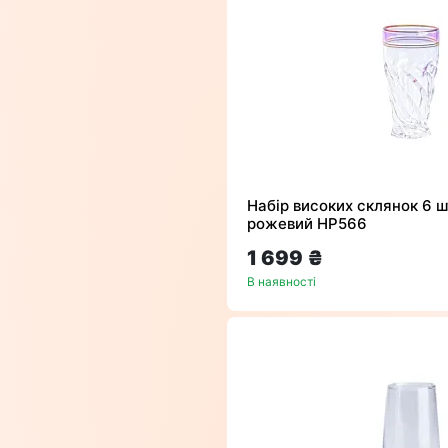
Набір високих склянок 6 ш
рожевий HP566
1 699 ₴
В наявності