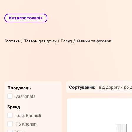
Каталог товарів
Головна
Товари для дому
Посуд
Келихи та фужери
Сортування:
від дорогих до
Продавець
vashahata
Бренд
Luigi Bormioli
TS Kitchen