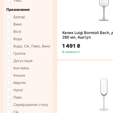
Yiwu.
Призначення
Бренді
Вино
Віскі
Келих Luigi Bormioli Bach, 
280 мл, 4шт/уп
Вода
1 491 ₴
Вода, Сік, Пиво, Вино
В наявності
Граппа
Дегустація
Коктейль
Коньяк
Мартіні
Напої
Пиво
Сервірування столу
Сік