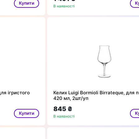
Купити
К
В наявності
для ігристого
Келих Luigi Bormioli Birrateque, для 
420 мл, 2шт/уп
845 ₴
Купити
К
В наявності