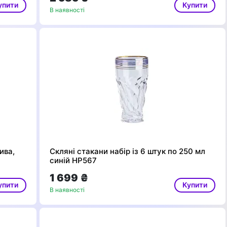
упити
Купити
В наявності
пива,
Скляні стакани набір із 6 штук по 250 мл
синій HP567
1 699 ₴
упити
Купити
В наявності