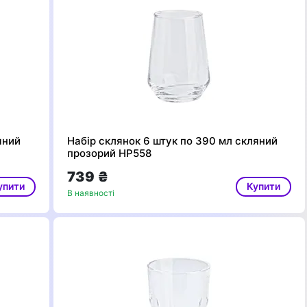
яний
Набір склянок 6 штук по 390 мл скляний
прозорий HP558
739 ₴
упити
Купити
В наявності