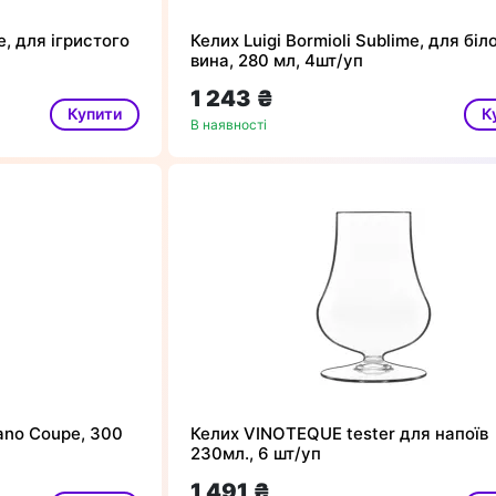
e, для ігристого
Келих Luigi Bormioli Sublime, для біл
вина, 280 мл, 4шт/уп
1 243 ₴
Купити
К
В наявності
mano Coupe, 300
Келих VINOTEQUE tester для напоїв
230мл., 6 шт/уп
1 491 ₴