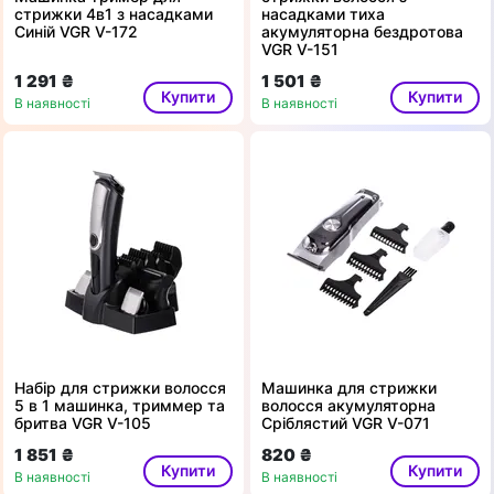
стрижки 4в1 з насадками
насадками тиха
Синій VGR V-172
акумуляторна бездротова
VGR V-151
1 291 ₴
1 501 ₴
Купити
Купити
В наявності
В наявності
Набір для стрижки волосся
Машинка для стрижки
5 в 1 машинка, триммер та
волосся акумуляторна
бритва VGR V-105
Сріблястий VGR V-071
1 851 ₴
820 ₴
Купити
Купити
В наявності
В наявності