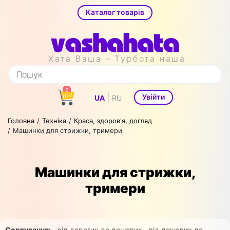
Каталог товарів
Хата Ваша - Турбота наша
0
|
Увійти
UA
RU
Головна
Техніка
Краса, здоров'я, догляд
Машинки для стрижки, тримери
Машинки для стрижки,
тримери
Сортування:
від дорогих до дешевих
від дешевих до