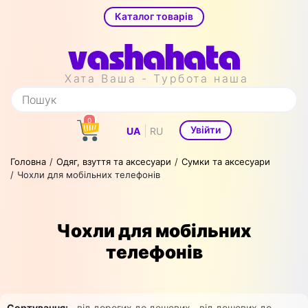
Каталог товарів
Хата Ваша - Турбота наша
0
|
Увійти
UA
RU
Головна
Одяг, взуття та аксесуари
Сумки та аксесуари
Чохли для мобільних телефонів
Чохли для мобільних
телефонів
Сортування:
від дорогих до дешевих
від дешевих до