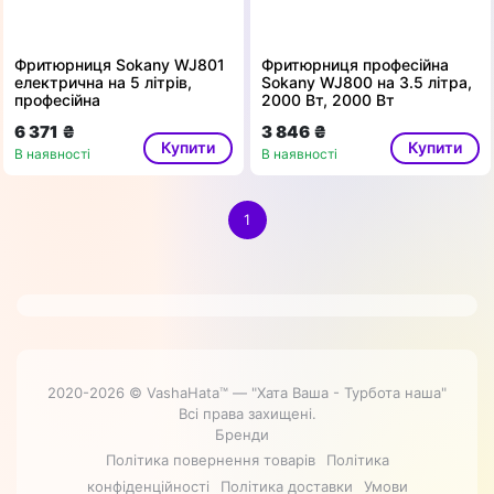
Фритюрниця Sokany WJ801
Фритюрниця професійна
електрична на 5 літрів,
Sokany WJ800 на 3.5 літра,
професійна
2000 Вт, 2000 Вт
6 371 ₴
3 846 ₴
Купити
Купити
В наявності
В наявності
1
2020-2026 © VashaHata™ — "Хата Ваша - Турбота наша"
Всі права захищені.
Бренди
Політика повернення товарів
Політика
конфіденційності
Політика доставки
Умови