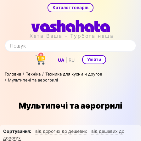
Каталог товарів
Хата Ваша - Турбота наша
0
|
Увійти
UA
RU
Головна
Техніка
Техника для кухни и другое
Мультипечі та аерогрилі
Мультипечі та аерогрилі
Сортування:
від дорогих до дешевих
від дешевих до
дорогих