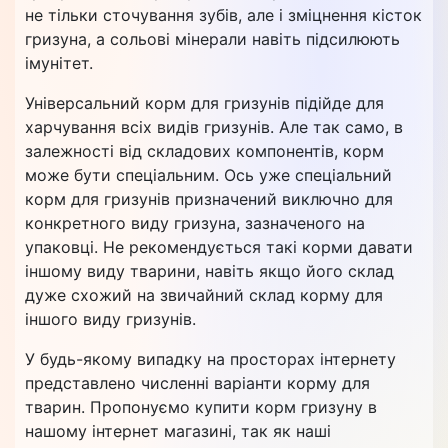
не тільки сточування зубів, але і зміцнення кісток
гризуна, а сольові мінерали навіть підсилюють
імунітет.
Універсальний корм для гризунів підійде для
харчування всіх видів гризунів. Але так само, в
залежності від складових компонентів, корм
може бути спеціальним. Ось уже спеціальний
корм для гризунів призначений виключно для
конкретного виду гризуна, зазначеного на
упаковці. Не рекомендується такі корми давати
іншому виду тварини, навіть якщо його склад
дуже схожий на звичайний склад корму для
іншого виду гризунів.
У будь-якому випадку на просторах інтернету
представлено численні варіанти корму для
тварин. Пропонуємо купити корм гризуну в
нашому інтернет магазині, так як наші