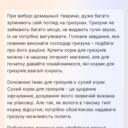
При виборі домашньої тварини, дуже багато
зупиняють свій погляд на гризунах. Гризуни не
займають багато місця, не видають гучні звуки,
їх не потрібно вигулювати. Головне завдання, яке
повинен виконати господар гризуна – подбати
про його раціоні. Купити корм для гризунів
можна і в нашому інтернет магазині, але для
початку давайте ознайомимося, які корми для
гризунів взагалі існують.
Основною їжею для гризунів є
сухий корм
.
Сухий корм для гризунів - це щоденне
харчування, дозування якого зазвичай вказана
на упаковці. Але так, як волога в такому типі
корму відсутня, потрібно обов'язково надавати
гризуну можливість попити.
Побалувати домашнього улюбленця можна