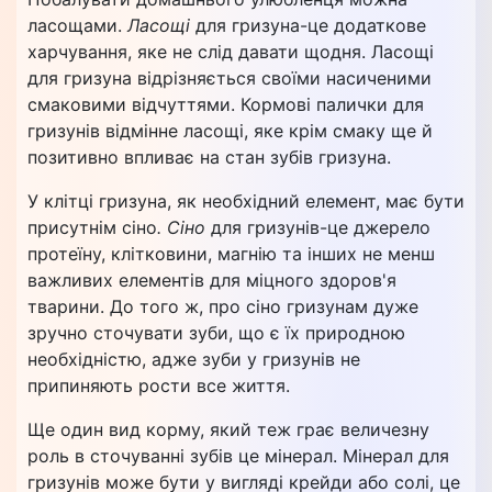
ласощами.
Ласощі
для гризуна-це додаткове
харчування, яке не слід давати щодня. Ласощі
для гризуна відрізняється своїми насиченими
смаковими відчуттями. Кормові палички для
гризунів відмінне ласощі, яке крім смаку ще й
позитивно впливає на стан зубів гризуна.
У клітці гризуна, як необхідний елемент, має бути
присутнім сіно
.
Сіно
для гризунів-це джерело
протеїну, клітковини, магнію та інших не менш
важливих елементів для міцного здоров'я
тварини. До того ж, про сіно гризунам дуже
зручно сточувати зуби, що є їх природною
необхідністю, адже зуби у гризунів не
припиняють рости все життя.
Ще один вид корму, який теж грає величезну
роль в сточуванні зубів це мінерал. Мінерал для
гризунів може бути у вигляді крейди або солі, це