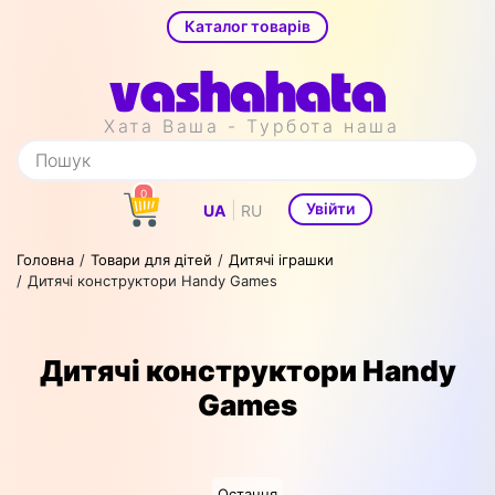
Каталог товарів
Хата Ваша - Турбота наша
0
|
Увійти
UA
RU
Головна
Товари для дітей
Дитячі іграшки
Дитячі конструктори Handy Games
Дитячі конструктори Handy
Games
Остання