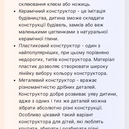
склеювання клеєм або ножиць.
Керамічний конструктор
- це імітація
будівництва, дитина зможе складати
конструкції будівель, замків або веж
маленькими цеглинками з натуральної
керамічної глини.
Пластиковий конструктор
- один з
найпопулярніших, при цьому порівняно
недорогих, типів конструктора. Матеріал
пластик дозволяє створювати широку
лінійку вибору кольору конструктора.
Металевий конструктор
- вражає
різноманітністю дрібних деталей.
Конструктор добре розвиває уяву дитини,
адже з одних і тих же деталей можна
зібрати абсолютно різні конструкції.
Особливо цікавий такий варіант
конструктора для дітей, які люблять
крутити, збирати і розбирати різні