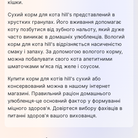
кішки.
Сухий корм для кота hill's представлений в
хрустких гранулах. Його вживання допомагає
коту позбутися від зубного нальоту, який дуже
часто виникає в домашніх улюбленців. Вологий
корм для кота hill's відрізняється насиченістю
смаку і запаху. За допомогою вологого корму,
можна побалувати свого кота апетитними
шматочками м'яса під желе і соусом.
Купити корм для котів hill's сухий або
консервований можна в нашому інтернет
магазині. Правильний раціон домашнього
улюбленця-це основний фактор у формуванні
міцного здоров'я. Довіртеся вибору фахівців в
питанні здоров'я вашого вихованця.