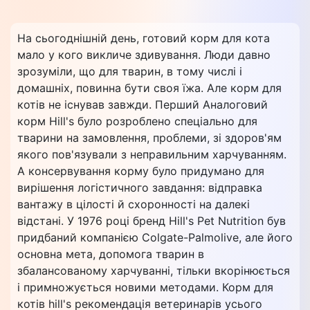
На сьогоднішній день, готовий корм для кота
мало у кого викличе здивування. Люди давно
зрозуміли, що для тварин, в тому числі і
домашніх, повинна бути своя їжа. Але корм для
котів не існував завжди. Перший Аналоговий
корм Hill's було розроблено спеціально для
тварини на замовлення, проблеми, зі здоров'ям
якого пов'язували з неправильним харчуванням.
А консервування корму було придумано для
вирішення логістичного завдання: відправка
вантажу в цілості й схоронності на далекі
відстані. У 1976 році бренд Hill's Pet Nutrition був
придбаний компанією Colgate-Palmolive, але його
основна мета, допомога тварин в
збалансованому харчуванні, тільки вкорінюється
і примножується новими методами. Корм для
котів hill's рекомендація ветеринарів усього