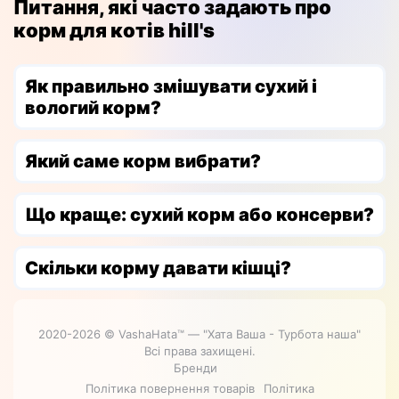
Питання, які часто задають про
корм для котів hill's
Як правильно змішувати сухий і
вологий корм?
Який саме корм вибрати?
Що краще: сухий корм або консерви?
Скільки корму давати кішці?
2020-2026 © VashaHata™ — "Хата Ваша - Турбота наша"
Всі права захищені.
Бренди
Політика повернення товарів
Політика