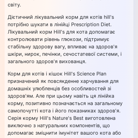
світу.
Дієтичний лікувальний корм для котів hill's
потрібно шукати в лінійці Prescription Diet.
Лікувальний корм Hill's для кота допомагає
контролювати рівень глюкози, підтримує
стабільну здорову вагу, впливає на здоров'я
шкіри, нирок, печінки, сечостатевої системи, і
загального здоров'я вихованця.
Корм для котів і кішок Hill's Science Plan
призначений як повсякденне харчування для
домашніх улюбленців без особливостей зі
здоров'ям. Але при цьому навіть ця лінійка
корму, позитивно позначається на загальному
самопочутті кота і його показниках здоров'я.
Серія корму Hill's Nature's Best виготовлена
виключно з натуральних компонентів, що
допомагає зміцнити імунітет вашого кота або