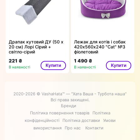
Драпак кутовий ДУ (50 х
Лежак для котів і собак
20 см) Лорі Сірий +
420х560х240 "Cat" №3
світло-сірий
фіолетовий
221 ₴
1 490 ₴
Купити
Купити
В наявності
В наявності
2020-2026 © VashaHata™ — "Хата Ваша - Турбота наша"
Всі права захищені.
Бренди
Політика повернення товарів
Політика
конфіденційності
Політика доставки
Умови
використання
Про нас
Контакти