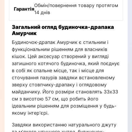
Обмін/повернення товару протягом
Гарантія
14 днів
Загальний огляд будиночка-драпака
Амурчик
Будиночок-драпак Амурчик є стильним і
функціональним рішенням для власників
кішок. Цей аксесуар створений у вигляді
затишного котячого будиночка, який поєднує
в собі як спальне місце, так і місце для
сточування пазурів завдяки встановленому
зверху стовпчику-драпаку і оглядовому
майданчику. Його розміри становлять 33х33
см з висотою 57 см, що робить його
ідеальним рішенням для розміщення у будь-
якому інтер'єрі.
Завдяки використанню натурального джуту
та м'якого штучного хутра, будиночок-