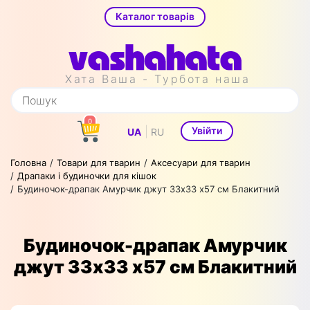
Каталог товарів
Хата Ваша - Турбота наша
0
|
Увійти
UA
RU
Головна
Товари для тварин
Аксесуари для тварин
Драпаки і будиночки для кішок
Будиночок-драпак Амурчик джут 33х33 х57 см Блакитний
Будиночок-драпак Амурчик
джут 33х33 х57 см Блакитний