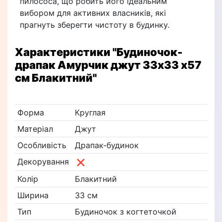
пилососа, що робить його ідеальним
вибором для активних власників, які
прагнуть зберегти чистоту в будинку.
Характеристики
"Будиночок-
драпак Амурчик джут 33х33 х57
см Блакитний"
Форма
Круглая
Матеріал
Джут
Особливість
Драпак-будинок
Декорування
Колір
Блакитний
Ширина
33 см
Тип
Будиночок з когтеточкой