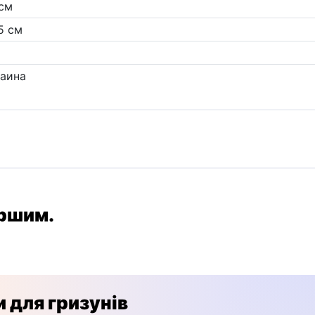
см
5 см
i
аина
ершим.
и для гризунів