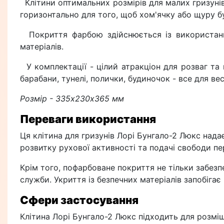
Клітини оптимальних розмірів для малих гризунів
горизонтально для того, щоб хом'ячку або щуру бу
Покриття фарбою здійснюється із використання
матеріалів.
У комплектації - цілий атракціон для розваг та
барабани, тунелі, полички, будиночок - все для в
Розмір - 335х230х365 мм
Переваги використання
Ця клітина для гризунів Лорі Бунгало-2 Люкс на
розвитку рухової активності та подачі свободи пе
Крім того, пофарбоване покриття не тільки забезп
служби. Укриття із безпечних матеріалів запобіга
Сфери застосування
Клітина Лорі Бунгало-2 Люкс підходить для розміще