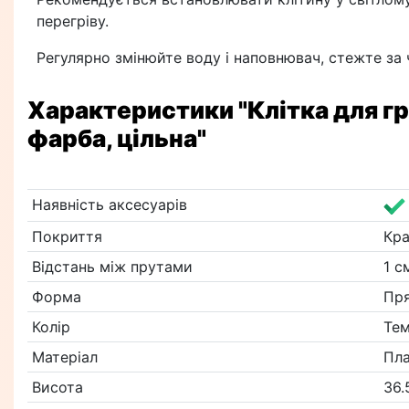
перегріву.
Регулярно змінюйте воду і наповнювач, стежте за
Характеристики
"Клітка для г
фарба, цільна"
Наявність аксесуарів
Покриття
Кра
Відстань між прутами
1 с
Форма
Пр
Колір
Тем
Матеріал
Пл
Висота
36.