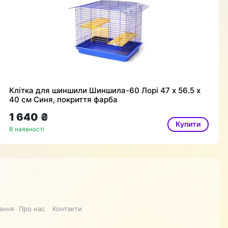
Клітка для шиншили Шиншила-60 Лорі 47 х 56.5 х
40 см Синя, покриття фарба
1 640 ₴
Купити
В наявності
ання
Про нас
Контакти