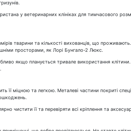
ризунів.
истана у ветеринарних клініках для тимчасового розміщ
змірів тварини та кількості вихованців, що проживають
шніми просторами, як Лорі Бунгало-2 Люкс.
собливо якщо планується тривале використання клітини.
.
ить її міцною та легкою. Металеві частини покриті спе
пошкоджень.
рно чистити її та перевіряти всі кріплення та аксесуа
 приміщенні, що добре провітрюється. Не ставте кліт