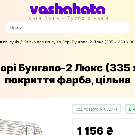
Хата Ваша - Турбота наша
я гризунів
Клітка для гризунів Лорі Бунгало-2 Люкс (335 х 230 х 36
орі Бунгало-2 Люкс (335 
покриття фарба, цільна
Код товару: A-002771
В 
1 156 ₴