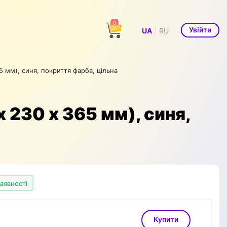
0
|
Увійти
UA
RU
5 мм), синя, покриття фарба, цільна
х 230 х 365 мм), синя,
наявності
Купити