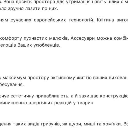
. Вона досить простора для утримання навіть цілих с
ло зручно лазити по них.
м сучасних європейських технологій. Клітина вигот
 комфорту пухнастих малюків. Аксесуари можна комбі
еселощів Ваших улюбленців.
дає максимум простору активному життю ваших вихованц
ресування.
ечує естетичну привабливість, а й захищає конструкцію 
є виникненню алергічних реакцій у тварин
ння таких видів гризунів, як щури, миші та хом'яки. Во