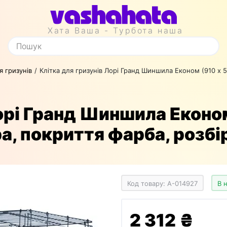
Хата Ваша - Турбота наша
я гризунів
Клітка для гризунів Лорі Гранд Шиншила Економ (910 х 52
орі Гранд Шиншила Економ
ра, покриття фарба, розбі
Код товару: A-014927
В 
2 312 ₴