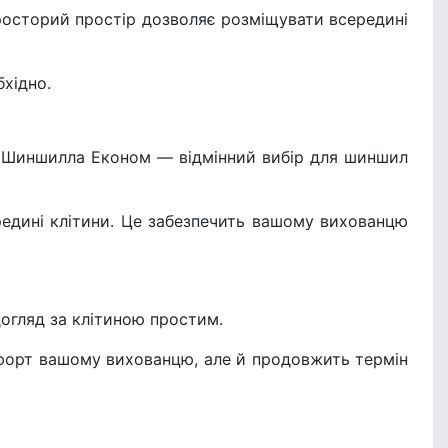
росторий простір дозволяє розміщувати всередині
бхідно.
нд Шиншилла Економ — відмінний вибір для шиншил
редині клітини. Це забезпечить вашому вихованцю
догляд за клітиною простим.
омфорт вашому вихованцю, але й продовжить термін