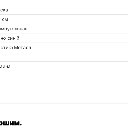
ска
5 см
ямоугольная
но синій
астик+Металл
i
аина
ершим.