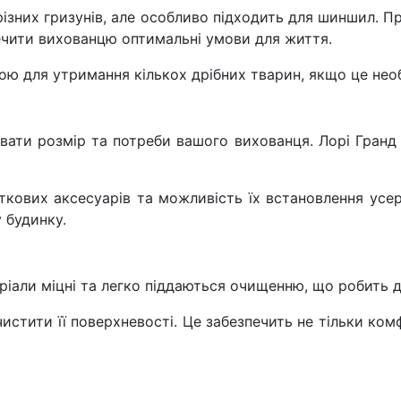
ізних гризунів, але особливо підходить для шиншил. П
печити вихованцю оптимальні умови для життя.
ною для утримання кількох дрібних тварин, якщо це нео
увати розмір та потреби вашого вихованця. Лорі Гра
ткових аксесуарів та можливість їх встановлення усе
 будинку.
еріали міцні та легко піддаються очищенню, що робить 
истити її поверхневості. Це забезпечить не тільки к