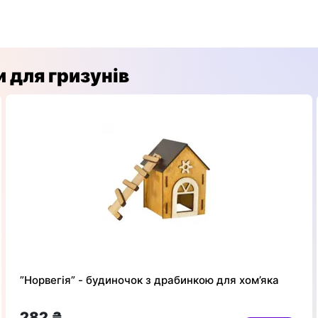
и для гризунів
”Норвегія” - будиночок з драбинкою для хом’яка
282 ₴