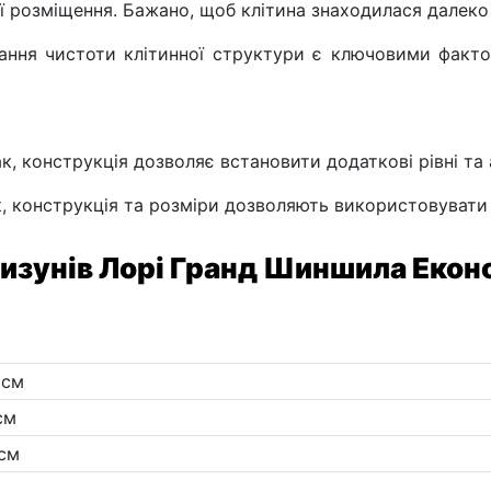
її розміщення. Бажано, щоб клітина знаходилася далеко 
ання чистоти клітинної структури є ключовими факто
ак, конструкція дозволяє встановити додаткові рівні та
к, конструкція та розміри дозволяють використовувати ї
ризунів Лорі Гранд Шиншила Економ
 см
см
см