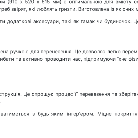
ом (910 х 520 х 615 мм) є оптимальною для вмісту се
еб звірят, які люблять гризти. Виготовлена із якісних 
ти додаткові аксесуари, такі як гамак чи будиночок.
на ручкою для перенесення. Це дозволяє легко перемі
ибати та активно проводити час, підтримуючи їхнє фізи
нструкція. Це спрощує процес її перевезення та зберіга
.
уватиметься з будь-яким інтер'єром. Міцне покриття