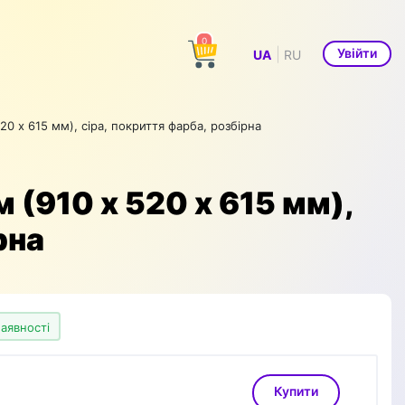
0
|
Увійти
UA
RU
0 х 615 мм), сіра, покриття фарба, розбірна
 (910 х 520 х 615 мм),
рна
наявності
Купити