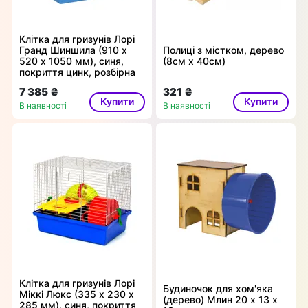
Клітка для гризунів Лорі
Гранд Шиншила (910 х
Полиці з містком, дерево
520 х 1050 мм), синя,
(8см х 40см)
покриття цинк, розбірна
7 385 ₴
321 ₴
Купити
Купити
В наявності
В наявності
Клітка для гризунів Лорі
Будиночок для хом'яка
Міккі Люкс (335 х 230 х
(дерево) Млин 20 х 13 х
285 мм), синя, покриття