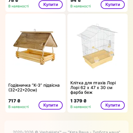
78 ₴
94 ₴
Купити
Купити
В наявності
В наявності
Клітка для птахів Лорі
Годівничка “К-3” підвісна
Лорі 62 х 47 х 30 см
(32*22*20см)
фарба беж
717 ₴
1 379 ₴
Купити
Купити
В наявності
В наявності
2020-2026 © VashaHata™ — "Хата Ваша - Турбота наша"