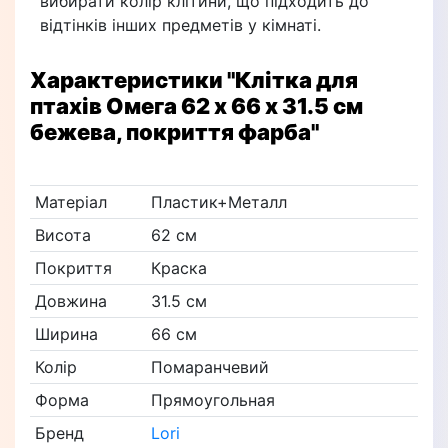
вибирати колір клітини, що підходить до
відтінків інших предметів у кімнаті.
Характеристики
"Клітка для
птахів Омега 62 х 66 х 31.5 см
бежева, покриття фарба"
Матеріал
Пластик+Металл
Висота
62 см
Покриття
Краска
Довжина
31.5 см
Ширина
66 см
Колір
Помаранчевий
Форма
Прямоугольная
Бренд
Lori