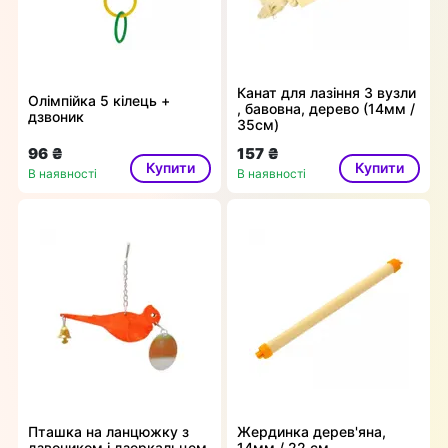
Канат для лазіння 3 вузли
Олімпійка 5 кілець +
, бавовна, дерево (14мм /
дзвоник
35см)
96 ₴
157 ₴
Купити
Купити
В наявності
В наявності
Пташка на ланцюжку з
Жердинка дерев'яна,
дзвоником і дзеркальцем
14мм / 22 см