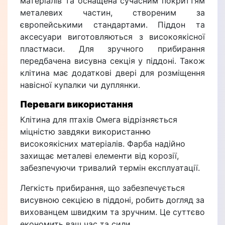
матеріалів та оснащена сучасним покриттям
металевих частин, створеним за
європейськими стандартами. Піддон та
аксесуари виготовляються з високоякісної
пластмаси. Для зручного прибирання
передбачена висувна секція у піддоні. Також
клітина має додаткові двері для розміщення
навісної купалки чи дуплянки.
Переваги використання
Клітина для птахів Омега відрізняється
міцністю завдяки використанню
високоякісних матеріалів. Фарба надійно
захищає металеві елементи від корозії,
забезпечуючи тривалий термін експлуатації.
Легкість прибирання, що забезпечується
висувною секцією в піддоні, робить догляд за
вихованцем швидким та зручним. Це суттєво
економить ваш час та сили.