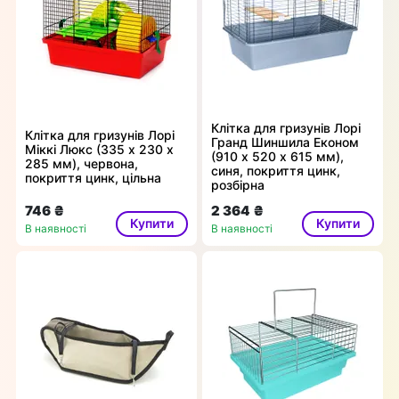
Клітка для гризунів Лорі
Клітка для гризунів Лорі
Гранд Шиншила Економ
Міккі Люкс (335 х 230 х
(910 х 520 х 615 мм),
285 мм), червона,
синя, покриття цинк,
покриття цинк, цільна
розбірна
746 ₴
2 364 ₴
Купити
Купити
В наявності
В наявності