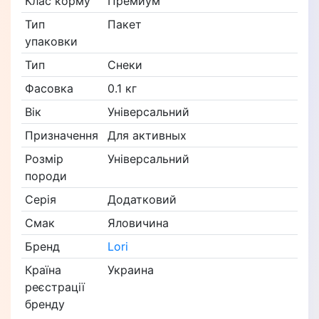
Клас корму
Премиум
Тип
Пакет
упаковки
Тип
Снеки
Фасовка
0.1 кг
Вік
Універсальний
Призначення
Для активных
Розмір
Універсальний
породи
Серія
Додатковий
Смак
Яловичина
Бренд
Lori
Країна
Украина
реєстрації
бренду