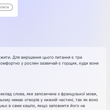
упити
и жити. Для вирішення цього питання є три
комфортно у рослин зазвичай є горщик, куди вони
еклад слова, яке запозичене з французької мови,
ньому немає отворів у нижній частині, так як воно
дньо в саме кашпо, якщо заповнити його на