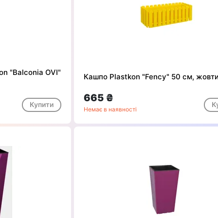
on "Balconia OVI"
Кашпо Plastkon "Fency" 50 см, жовт
665 ₴
Купити
К
Немає в наявності