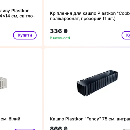
ливу Plastkon
Кріплення для кашпо Plastkon "Cobb
4x14 см, світло-
полікарбонат, прозорий (1 шт.)
336 ₴
Купити
К
В наявності
 см, білий
Кашпо Plastkon "Fency" 75 см, антра
866 ₴