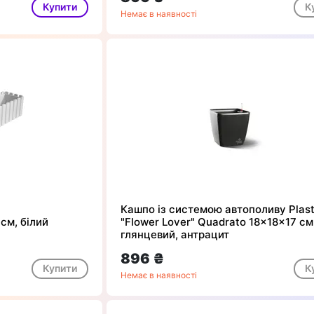
Купити
К
Немає в наявності
Кашпо із системою автополиву Plas
см, білий
"Flower Lover" Quadrato 18x18x17 см
глянцевий, антрацит
896 ₴
Купити
К
Немає в наявності