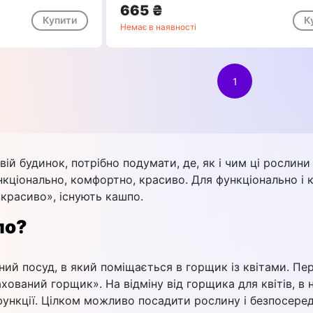
665 ₴
Купити
К
Немає в наявності
1
вій будинок, потрібно подумати, де, як і чим ці рослин
нкціонально, комфортно, красиво. Для функціонально і 
«красиво», існують кашпо.
по?
ий посуд, в який поміщається в горщик із квітами. Пер
хований горщик». На відміну від горщика для квітів, в 
функції. Цілком можливо посадити рослину і безпосере