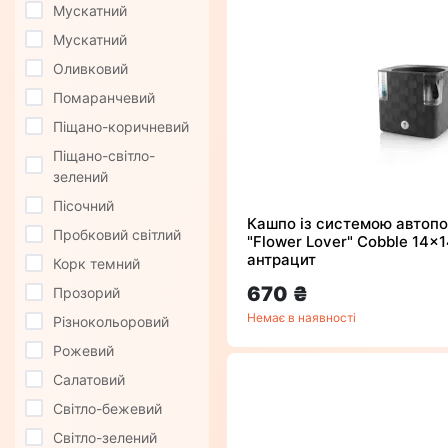
Мускатний
Мускатний
Оливковий
Помаранчевий
Піщано-коричневий
Піщано-світло-
зелений
Пісочний
Кашпо із системою автопо
Пробковий світлий
"Flower Lover" Cobble 14x
антрацит
Корк темний
670 ₴
Прозорий
Немає в наявності
Різнокольоровий
Рожевий
Салатовий
Світло-бежевий
Світло-зелений