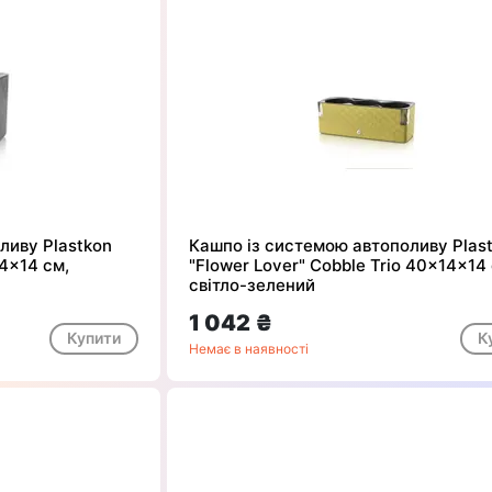
ливу Plastkon
Кашпо із системою автополиву Plas
14x14 см,
"Flower Lover" Cobble Trio 40x14x14
світло-зелений
1 042 ₴
Купити
К
Немає в наявності