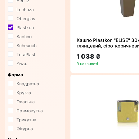
Herlitz
Lechuza
Oberglas
Plastkon
Santino
Кашпо Plastkon "ELISE" 30
Scheurich
глянцевий, сіро-коричнев
TeraPlast
1 038 ₴
Yiwu.
В наявності
Форма
Квадратна
Кругла
Овальна
Прямокутна
Трикутна
Фігурна