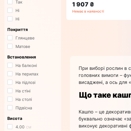
Так
1 907 ₴
Ні
Немає в наявності
Ні
Покриття
Глянцеве
Матове
Встановлення
На балконі
При виборі рослин в с
На перилах
головних вимоги – фу
висаджені, а ось для 
На підлозі
На стіні
Що таке каш
На столі
Підвісна
Кашпо – це декоративн
Висота
буквально означає «за
виконує декоративні 
4.00
см