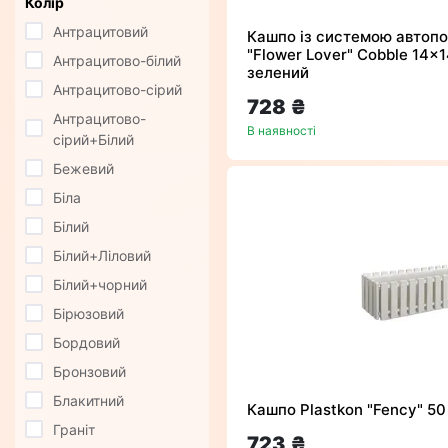
Колір
Антрацитовий
Кашпо із системою автопо
"Flower Lover" Cobble 14x1
Антрацитово-білий
зелений
Антрацитово-сірий
728 ₴
Антрацитово-
В наявності
сірий+Білий
Бежевий
Біла
Білий
Білий+Ліловий
Білий+чорний
Бірюзовий
Бордовий
Бронзовий
Блакитний
Кашпо Plastkon "Fency" 50
Граніт
723 ₴