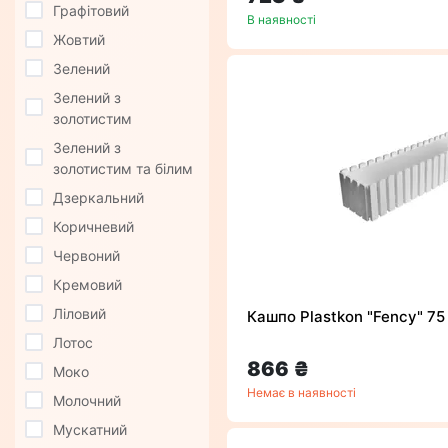
Графітовий
В наявності
Жовтий
Зелений
Зелений з
золотистим
Зелений з
золотистим та білим
Дзеркальний
Коричневий
Червоний
Кремовий
Ліловий
Кашпо Plastkon "Fency" 75 
Лотос
866 ₴
Моко
Немає в наявності
Молочний
Мускатний