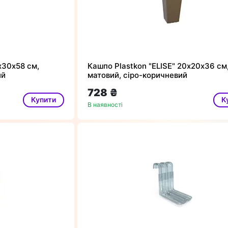
х30х58 см,
Кашпо Plastkon "ELISE" 20х20х36 см
ий
матовий, сіро-коричневий
728 ₴
Купити
К
В наявності