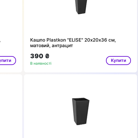
,
Кашпо Plastkon "ELISE" 20х20х36 см,
матовий, антрацит
390 ₴
упити
Купити
В наявності