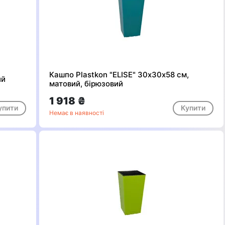
Кашпо Plastkon "ELISE" 30х30х58 см,
ий
матовий, бірюзовий
1 918 ₴
упити
Купити
Немає в наявності