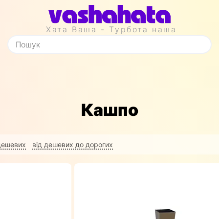
Хата Ваша - Турбота наша
Кашпо
 дешевих
від дешевих до дорогих