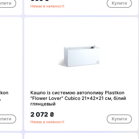
упити
Купити
Немає в наявності
tkon
Кашпо із системою автополиву Plastkon
,
"Flower Lover" Cubico 21x42x21 см, білий
глянцевый
2 072 ₴
упити
Купити
Немає в наявності