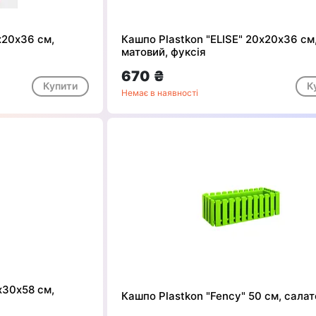
х20х36 см,
Кашпо Plastkon "ELISE" 20х20х36 см
матовий, фуксія
670 ₴
Купити
К
Немає в наявності
х30х58 см,
Кашпо Plastkon "Fency" 50 см, сала