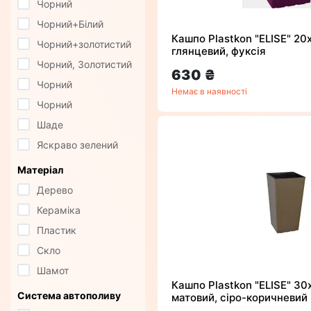
Чорний
Чорний+Білий
Кашпо Plastkon "ELISE" 20
Чорний+золотистий
глянцевий, фуксія
Чорний, Золотистий
630 ₴
Чорний
Немає в наявності
Чорний
Шаде
Яскраво зелений
Матеріал
Дерево
Кераміка
Пластик
Скло
Шамот
Кашпо Plastkon "ELISE" 30
Система автополиву
матовий, сіро-коричневий