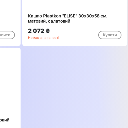
,
Кашпо Plastkon "ELISE" 30х30х58 см,
матовий, салатовий
2 072 ₴
упити
Купити
Немає в наявності
товий