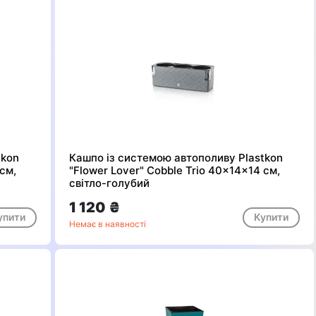
tkon
Кашпо із системою автополиву Plastkon
 см,
"Flower Lover" Cobble Trio 40x14x14 см,
світло-голубий
1 120 ₴
упити
Купити
Немає в наявності