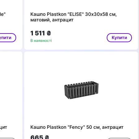
le"
Кашпо Plastkon "ELISE" 30х30х58 см,
матовий, антрацит
1 511 ₴
упити
Купити
В наявності
цит
Кашпо Plastkon "Fency" 50 см, антрацит
665 ₴