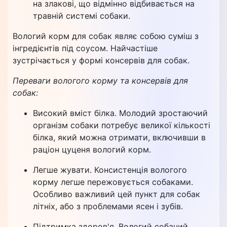
на злакові, що відмінно відбивається на
травній системі собаки.
Вологий корм для собак являє собою суміш з
інгредієнтів під соусом. Найчастіше
зустрічається у формі консервів для собак.
Переваги вологого корму та консервів для
собак:
Високий вміст білка. Молодий зростаючий
організм собаки потребує великої кількості
білка, який можна отримати, включивши в
раціон цуценя вологий корм.
Легше жувати. Консистенція вологого
корму легше пережовується собаками.
Особливо важливий цей пункт для собак
літніх, або з проблемами ясен і зубів.
Підтримка здоров'я. Вологий собачий