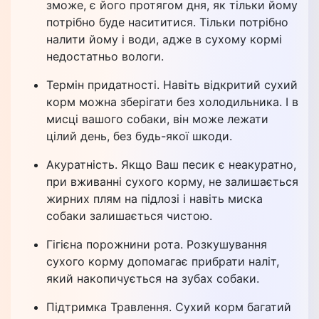
зможе, є його протягом дня, як тільки йому
потрібно буде насититися. Тільки потрібно
налити йому і води, адже в сухому кормі
недостатньо вологи.
Термін придатності. Навіть відкритий сухий
корм можна зберігати без холодильника. І в
мисці вашого собаки, він може лежати
цілий день, без будь-якої шкоди.
Акуратність. Якщо Ваш песик є неакуратно,
при вживанні сухого корму, не залишається
жирних плям на підлозі і навіть миска
собаки залишається чистою.
Гігієна порожнини рота. Розкушування
сухого корму допомагає прибрати наліт,
який накопичується на зубах собаки.
Підтримка Травлення. Сухий корм багатий