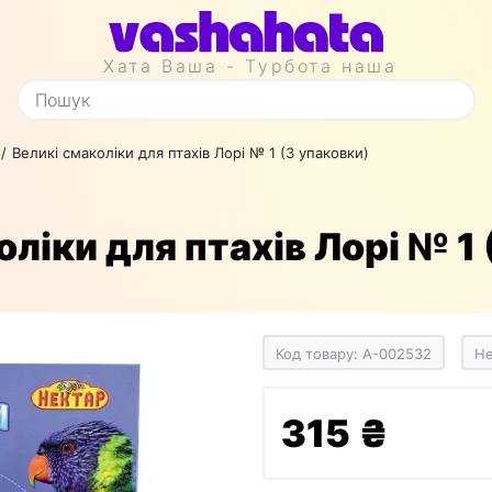
Хата Ваша - Турбота наша
Великі смаколіки для птахів Лорі № 1 (3 упаковки)
ліки для птахів Лорі № 1
Код товару: A-002532
Не
315 ₴