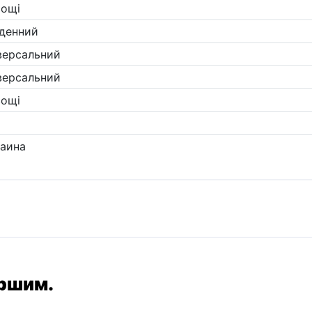
сощі
денний
версальний
версальний
сощі
i
аина
ершим.