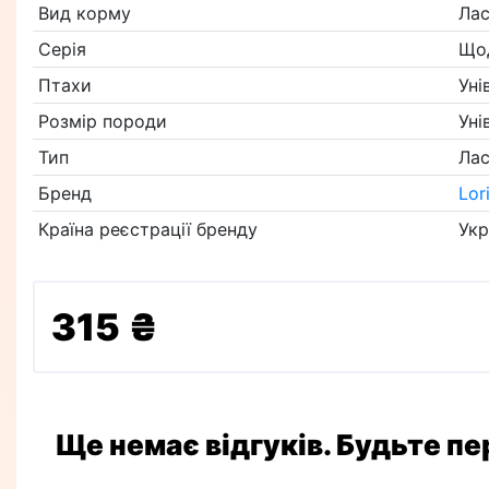
Вид корму
Ла
Серія
Що
Птахи
Уні
Розмір породи
Уні
Тип
Ла
Бренд
Lor
Країна реєстрації бренду
Укр
315 ₴
Ще немає відгуків. Будьте п