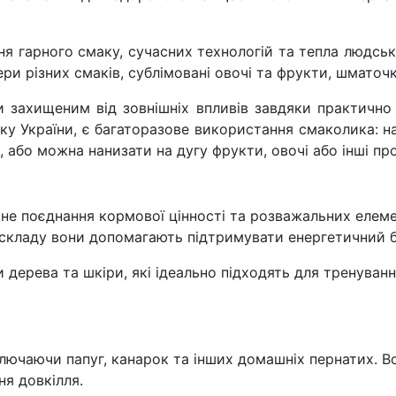
ня гарного смаку, сучасних технологій та тепла людсь
екери різних смаків, сублімовані овочі та фрукти, шматоч
захищеним від зовнішніх впливів завдяки практично 
у України, є багаторазове використання смаколика: наві
або можна нанизати на дугу фрукти, овочі або інші пр
е поєднання кормової цінності та розважальних елемен
 складу вони допомагають підтримувати енергетичний 
 дерева та шкіри, які ідеально підходять для тренуван
 включаючи папуг, канарок та інших домашніх пернатих.
ня довкілля.