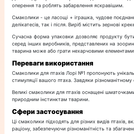
оперення та роблять забарвлення яскравішим.
Смаколики - це ласощі + іграшка, чудове поєднан
делікатесів, так і після. Виріб містить зернові кр
Сучасна форма упаковки дозволяє продукту бути 
серед інших виробників, представлених на зооринк
тварина може або грати нехарчовими елементами, 
Переваги використання
Смаколики для птахів Лорі №1 пропонують унікальн
стимуляції вашого птаха. Завдяки різноманітному
Великі смаколики для птахів оснащені шматочками
природним інстинктам тварини.
Сфери застосування
Ці смаколики підходять для різних видів птахів,
раціону, забезпечуючи різноманітність та збагачен