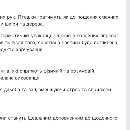
ких рук. Пташки гратимуть як до поїдання смачних
ки шкіри та дерева.
герметичній упаковці. Однією з головних переваг
ть після того, як їстівна частина буде поглинена,
одукти харчування.
тів, які сприяють фізичній та розумовій
баланс вихованця.
ня дзьоба та лап, зменшуючи стрес та сприяючи
 Вони стануть ідеальним доповненням до щоденного