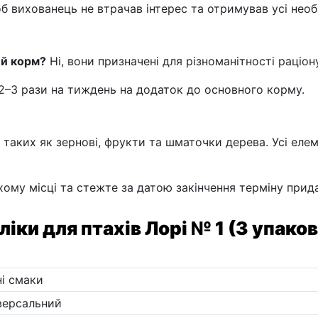
б вихованець не втрачав інтерес та отримував усі необ
ий корм?
Ні, вони призначені для різноманітності раціо
–3 рази на тиждень на додаток до основного корму.
 таких як зернові, фрукти та шматочки дерева. Усі еле
хому місці та стежте за датою закінчення терміну прида
ліки для птахів Лорі № 1 (3 упаков
ні смаки
версальний