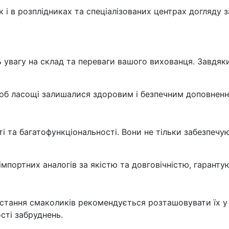
 і в розплідниках та спеціалізованих центрах догляду 
ь увагу на склад та переваги вашого вихованця. Завдяк
щоб ласощі залишалися здоровим і безпечним доповнення
ті та багатофункціональності. Вони не тільки забезпеч
імпортних аналогів за якістю та довговічністю, гаранту
истання смаколиків рекомендується розташовувати їх у 
сті забруднень.