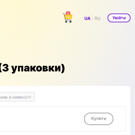
0
|
Увійти
UA
RU
 (3 упаковки)
має в наявності
Купити