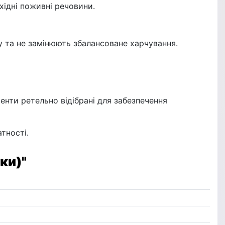
хідні поживні речовини.
ну та не замінюють збалансоване харчування.
менти ретельно відібрані для забезпечення
тності.
ки)"