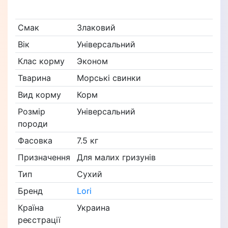
Смак
Злаковий
Вік
Універсальний
Клас корму
Эконом
Тварина
Морські свинки
Вид корму
Корм
Розмір
Універсальний
породи
Фасовка
7.5 кг
Призначення
Для малих гризунів
Тип
Сухий
Бренд
Lori
Країна
Украина
реєстрації