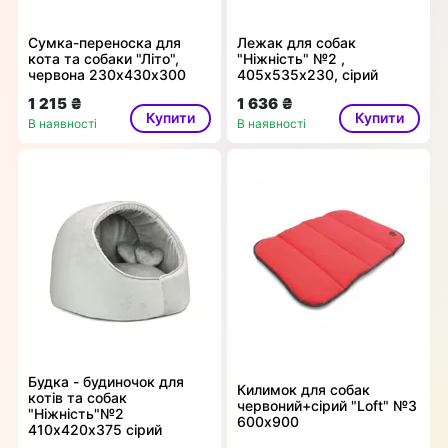
Сумка-переноска для
Лежак для собак
кота та собаки "Літо",
"Ніжність" №2 ,
червона 230х430х300
405х535х230, сірий
1 215 ₴
1 636 ₴
Купити
Купити
В наявності
В наявності
Будка - будиночок для
Килимок для собак
котів та собак
червоний+сірий "Loft" №3
"Ніжність"№2
600х900
410х420х375 сірий