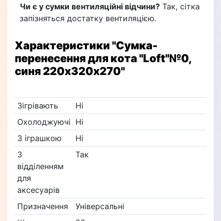
Чи є у сумки вентиляційні відчини?
Так, сітка
запізняться достатку вентиляцією.
Характеристики
"Сумка-
перенесення для кота "Loft"№0,
синя 220х320х270"
Зігрівають
Ні
Охолоджуючі
Ні
З іграшкою
Ні
З
Так
відділенням
для
аксесуарів
Призначення
Універсальні