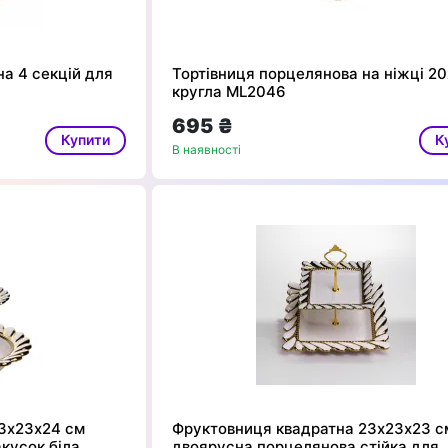
а 4 секцій для
Тортівниця порцелянова на ніжці 20
кругла ML2046
695 ₴
Купити
К
В наявності
3х23х24 см
Фруктовниця квадратна 23х23х23 с
кусок біла
двоярусна порцелянова стійка для