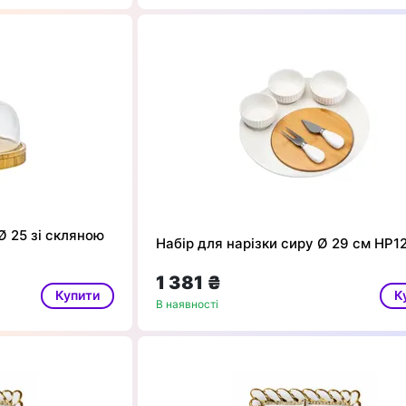
Ø 25 зі скляною
Набір для нарізки сиру Ø 29 см HP1
1 381 ₴
Купити
К
В наявності