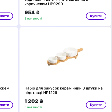
коричневим HP9290
954 ₴
упити
Купити
В наявності
ножем
Набір для закусок керамічний 3 штуки на
підставці HP1226
1 202 ₴
упити
Купити
В наявності