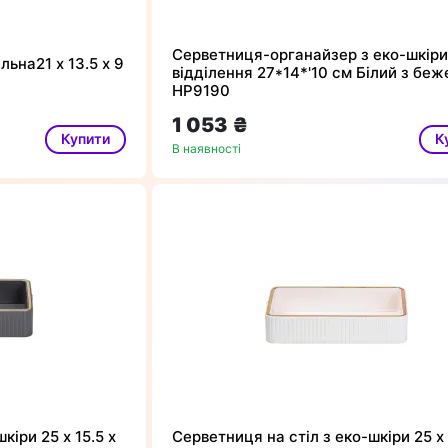
Серветниця-органайзер з еко-шкіри
льна21 х 13.5 х 9
відділення 27*14*'10 см Білий з бе
HP9190
1 053 ₴
Купити
К
В наявності
кіри 25 х 15.5 х
Серветниця на стіл з еко-шкіри 25 х 