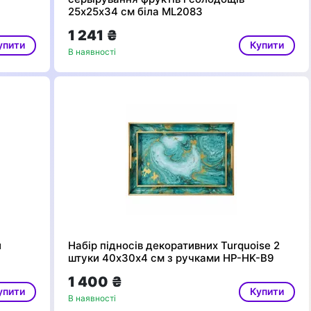
25х25х34 см біла ML2083
1 241 ₴
упити
Купити
В наявності
и
Набір підносів декоративних Turquoise 2
штуки 40х30х4 см з ручками HP-HK-B9
1 400 ₴
упити
Купити
В наявності