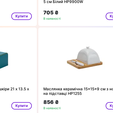
5 см Білий HP9900W
705 ₴
Купити
К
В наявності
кіри 21 х 13.5 х
Маслянка керамічна 15×15×9 см з 
на підставці HP1255
856 ₴
Купити
К
В наявності