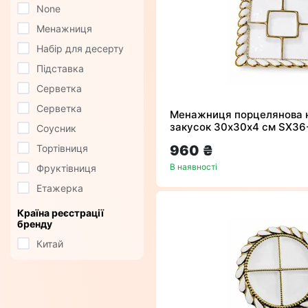
None
Менажниця
Набір для десерту
Підставка
Серветка
Серветка
Менажниця порцелянова н
закусок 30х30х4 см SX36
Соусник
Тортівниця
960 ₴
В наявності
Фруктівниця
Етажерка
Країна реєстрації
бренду
Китай