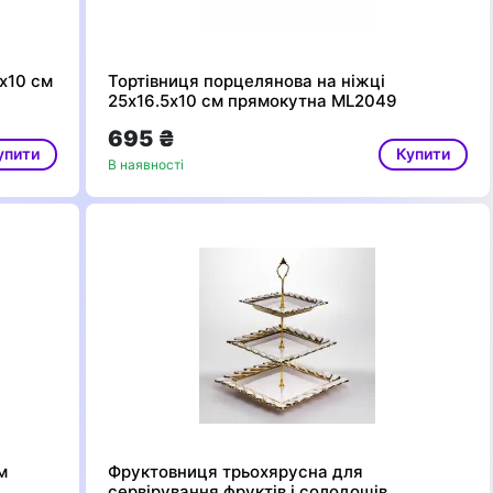
х10 см
Тортівниця порцелянова на ніжці
25х16.5х10 см прямокутна ML2049
695 ₴
упити
Купити
В наявності
м
Фруктовниця трьохярусна для
сервірування фруктів і солодощів