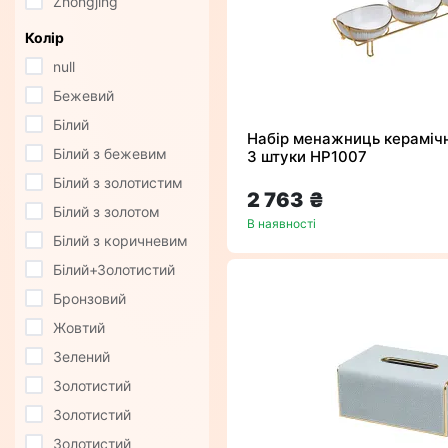
Zhongjing
Колір
null
Бежевий
Білий
Набір менажниць керамічн
Білий з бежевим
3 штуки HP1007
Білий з золотистим
2 763 ₴
Білий з золотом
В наявності
Білий з коричневим
Білий+Золотистий
Бронзовий
Жовтий
Зелений
Золотистий
Золотистий
Золотистий