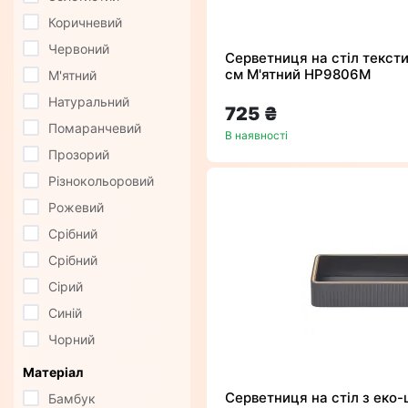
Коричневий
Червоний
Серветниця на стіл тексти
см М'ятний HP9806M
М'ятний
Натуральний
725 ₴
Помаранчевий
В наявності
Прозорий
Різнокольоровий
Рожевий
Срібний
Срібний
Сірий
Синій
Чорний
Матеріал
Серветниця на стіл з еко-ш
Бамбук