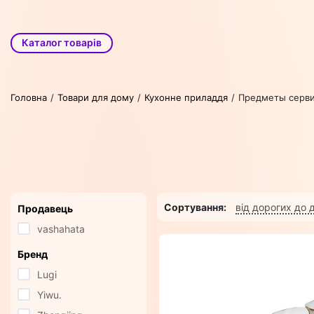
Каталог товарів
Головна
Товари для дому
Кухонне приладдя
Предметы серв
Сортування:
від дорогих до
Продавець
vashahata
Бренд
Lugi
Yiwu.