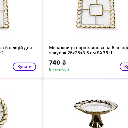
а 5 секцій для
Менажниця порцелянова на 5 секці
-2
закусок 25х25х3.5 см SX36-1
740 ₴
Купити
К
В наявності