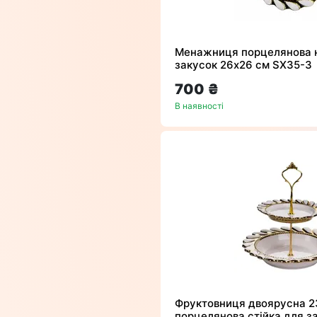
Менажниця порцелянова н
закусок 26х26 см SX35-3
700 ₴
В наявності
Фруктовниця двоярусна 2
порцелянова стійка для за