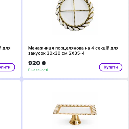
й для
Менажниця порцелянова на 4 секцій для
закусок 30х30 см SX35-4
920 ₴
упити
Купити
В наявності