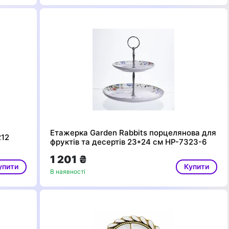
Етажерка Garden Rabbits порцелянова для
212
фруктів та десертів 23*24 см HP-7323-6
1 201 ₴
упити
Купити
В наявності