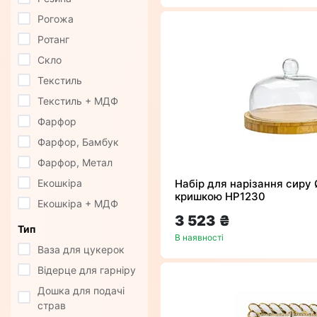
Рогожа
Ротанг
Скло
Текстиль
Текстиль + МДФ
Фарфор
Фарфор, Бамбук
Фарфор, Метал
Екошкіра
Набір для нарізання сиру 
кришкою HP1230
Екошкіра + МДФ
3 523 ₴
Тип
В наявності
Ваза для цукерок
Відерце для гарніру
Дошка для подачі
страв