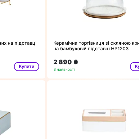
их на підставці
Керамічна тортівниця зі скляною к
на бамбуковій підставці HP1203
2 890 ₴
Купити
К
В наявності