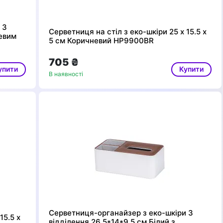
 3
Серветниця на стіл з еко-шкіри 25 х 15.5 х
жевим
5 см Коричневий HP9900BR
705 ₴
упити
Купити
В наявності
Серветниця-органайзер з еко-шкіри 3
15.5 х
відділення 26.5*14*9.5 см Білий з