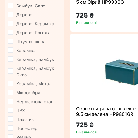
5 см Сірий HP9900G
Бамбук, Скло
725 ₴
Дерево
В наявності
Дерево, Кераміка
Дерево, Рогожа
Штучна шкіра
Кераміка
Кераміка, Бамбук
Кераміка, Бамбук,
Скло
Кераміка, Метал
Мікрофібра
Нержавіюча сталь
Серветниця на стіл з еко-ш
ПВХ
9.5 см зелена HP9801GR
Пластик
725 ₴
Поліестер
В наявності
Резина