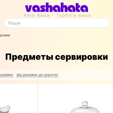
Хата Ваша - Турбота наша
ировки
Предметы сервировки
 дешевих
від дешевих до дорогих