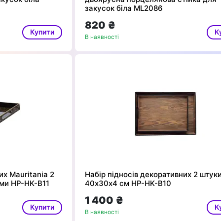
закусок біла ML2086
820 ₴
Купити
К
В наявності
их Mauritania 2
Набір підносів декоративних 2 штук
ми HP-HK-B11
40х30х4 см HP-HK-B10
1 400 ₴
Купити
К
В наявності